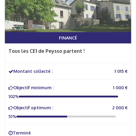
FINANCÉ
Tous les CE1 de Peysso partent !
Montant collecté :
1 015 €
Objectif minimum :
1 000 €
102%
Objectif optimum :
2 000 €
51%
Terminé