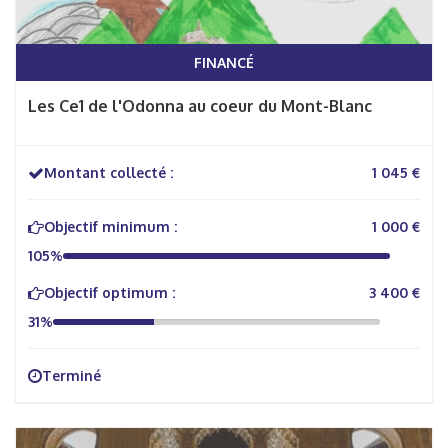
FINANCÉ
Les Ce1 de l'Odonna au coeur du Mont-Blanc
Montant collecté :
1 045 €
Objectif minimum :
1 000 €
105%
Objectif optimum :
3 400 €
31%
Terminé