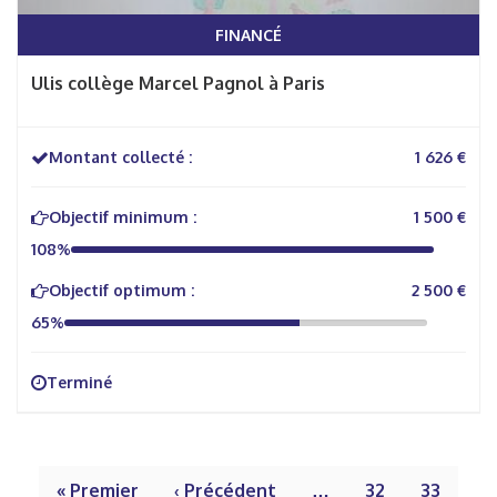
FINANCÉ
Ulis collège Marcel Pagnol à Paris
Montant collecté :
1 626 €
Objectif minimum :
1 500 €
108%
Objectif optimum :
2 500 €
65%
Terminé
« Premier
‹ Précédent
…
32
33