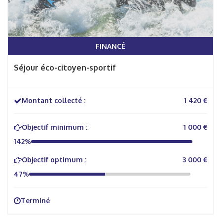
FINANCÉ
Séjour éco-citoyen-sportif
Montant collecté :
1 420 €
Objectif minimum :
1 000 €
142%
Objectif optimum :
3 000 €
47%
Terminé