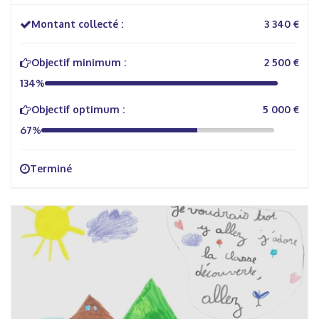
Montant collecté :
3 340 €
Objectif minimum :
2 500 €
134%
Objectif optimum :
5 000 €
67%
Terminé