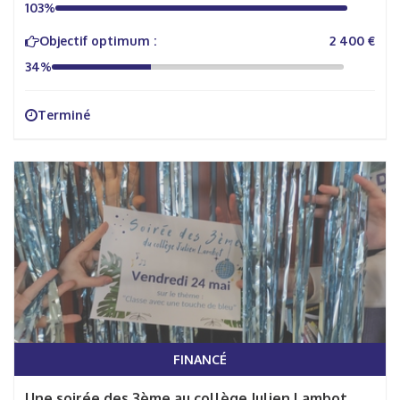
103%
Objectif optimum :
2 400 €
34%
Terminé
FINANCÉ
Une soirée des 3ème au collège Julien Lambot