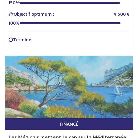
150%
Objectif optimum :
4 500 €
100%
Terminé
FINANCÉ
Les Mézinais mettent le cap sur la Méditerranée!