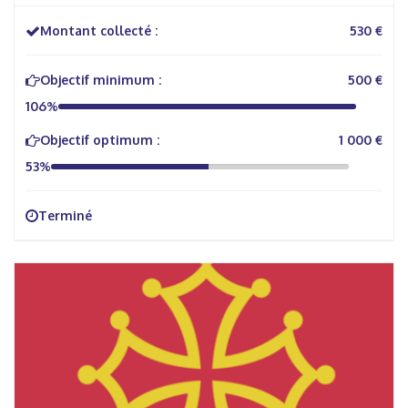
Montant collecté :
530 €
Objectif minimum :
500 €
106%
Objectif optimum :
1 000 €
53%
Terminé