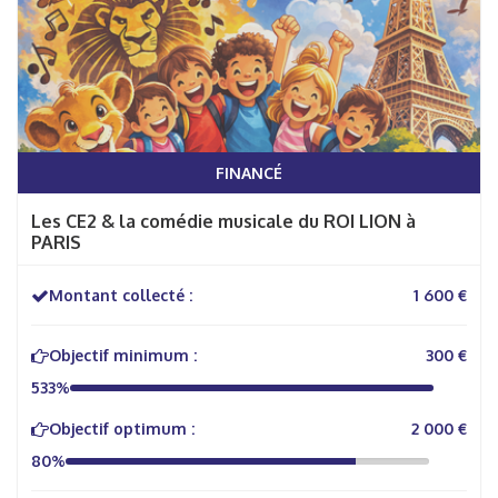
FINANCÉ
Les CE2 & la comédie musicale du ROI LION à
PARIS
Montant collecté :
1 600 €
Objectif minimum :
300 €
533%
Objectif optimum :
2 000 €
80%