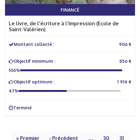
FINANCÉ
Le livre, de l'écriture à l'impression (Ecole de
Saint-Valérien)
Montant collecté :
906 €
Objectif minimum :
856 €
106%
Objectif optimum :
1 914 €
47%
Terminé
« Premier
‹ Précédent
…
30
31