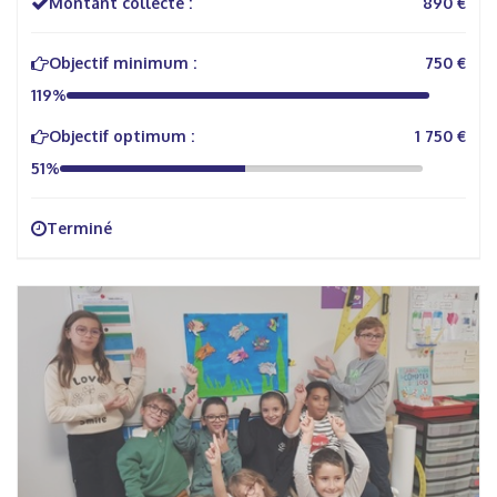
Montant collecté :
890 €
Objectif minimum :
750 €
119%
Objectif optimum :
1 750 €
51%
Terminé