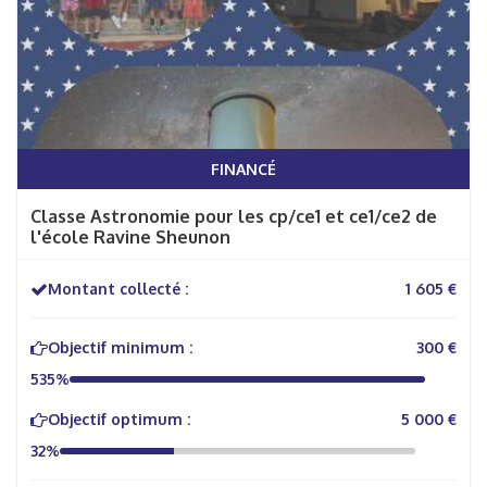
FINANCÉ
Classe Astronomie pour les cp/ce1 et ce1/ce2 de
l'école Ravine Sheunon
Montant collecté :
1 605 €
Objectif minimum :
300 €
535%
Objectif optimum :
5 000 €
32%