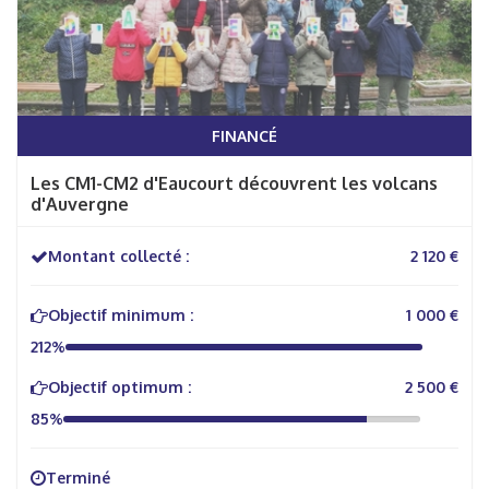
FINANCÉ
Les CM1-CM2 d'Eaucourt découvrent les volcans
d'Auvergne
Montant collecté :
2 120 €
Objectif minimum :
1 000 €
212%
Objectif optimum :
2 500 €
85%
Terminé