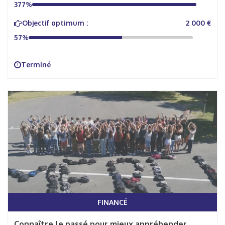
377%
Objectif optimum :
2 000 €
57%
Terminé
FINANCÉ
Connaître le passé pour mieux appréhender