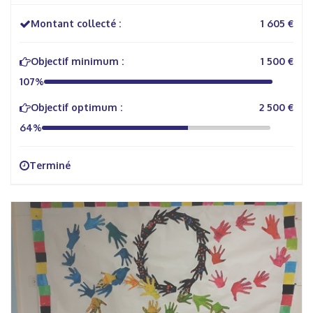
Montant collecté :
1 605 €
Objectif minimum :
1 500 €
107%
Objectif optimum :
2 500 €
64%
Terminé