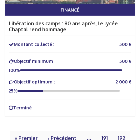
FINANCÉ
Libération des camps : 80 ans après, le lycée
Chaptal rend hommage
Montant collecté :
500 €
Objectif minimum :
500 €
100%
Objectif optimum :
2 000 €
25%
Terminé
« Premier
‹ Précédent
…
191
192