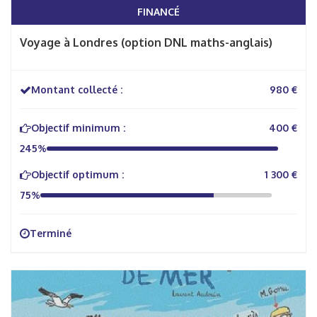
FINANCÉ
Voyage à Londres (option DNL maths-anglais)
Montant collecté :
980 €
Objectif minimum :
400 €
245%
Objectif optimum :
1 300 €
75%
Terminé