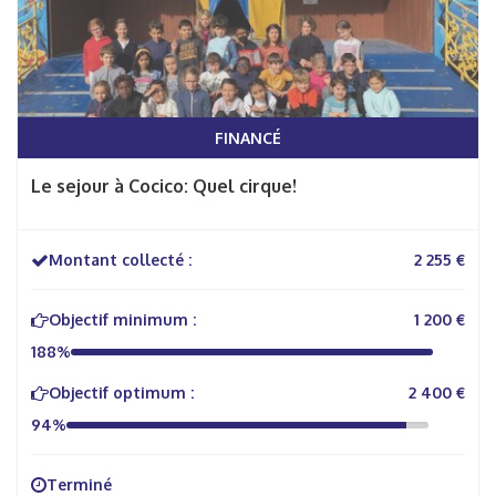
FINANCÉ
Le sejour à Cocico: Quel cirque!
Montant collecté :
2 255 €
Objectif minimum :
1 200 €
188%
Objectif optimum :
2 400 €
94%
Terminé