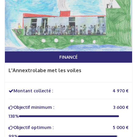
FINANCÉ
L'Annextrolabe met les voiles
Montant collecté :
4 970 €
Objectif minimum :
3 600 €
138%
Objectif optimum :
5 000 €
99%