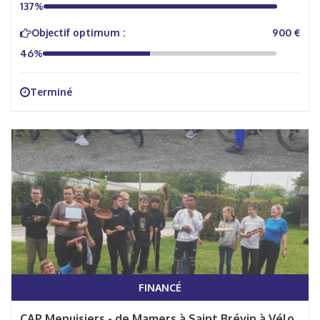
137%
Objectif optimum :
900 €
46%
Terminé
FINANCÉ
CAP Menuisiers - de Mamers à Saint Brévin à Vélo