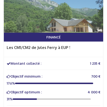
FINANCÉ
Les CM1/CM2 de Jules Ferry à EUP !
Montant collecté :
1 235 €
Objectif minimum :
700 €
176%
Objectif optimum :
4 000 €
31%