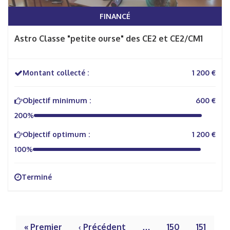
FINANCÉ
Astro Classe "petite ourse" des CE2 et CE2/CM1
Montant collecté :
1 200 €
Objectif minimum :
600 €
200%
Objectif optimum :
1 200 €
100%
Terminé
« Premier
‹ Précédent
…
150
151