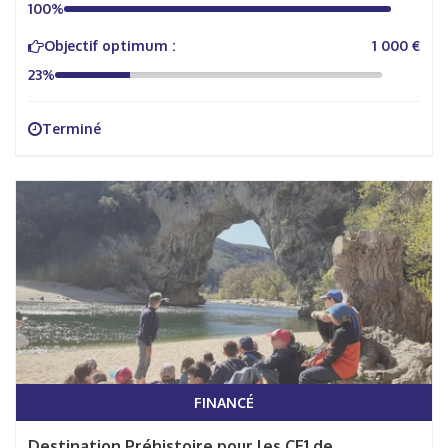
100%
Objectif optimum :
1 000 €
23%
Terminé
FINANCÉ
Destination Préhistoire pour les CE1 de