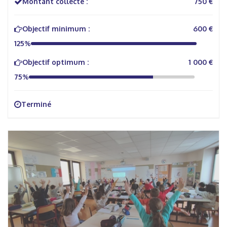
Montant collecté :
750 €
Objectif minimum :
600 €
125%
Objectif optimum :
1 000 €
75%
Terminé