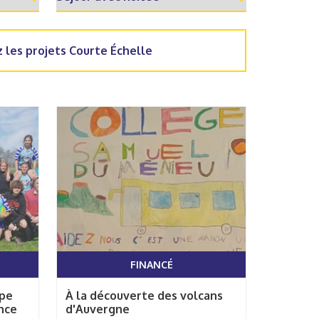
 les projets Courte Échelle
FINANCÉ
ppe
À la découverte des volcans
nce
d'Auvergne