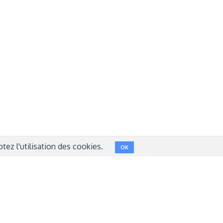
Réseaux sociaux
NT
FACEBOOK
LINKEDIN
INSTAGRAM
TWITTER
ez l'utilisation des cookies.
OK