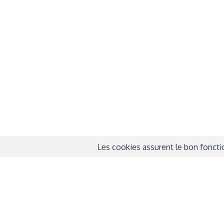
À propos
Info
QUI SOMMES-NOUS ?
COND
D'UTIL
FONDATEURS
MENT
MÉCÈNES
POLI
PARTENAIRES
DÉCL
COURTE ECHELLE
Les cookies assurent le bon fonctio