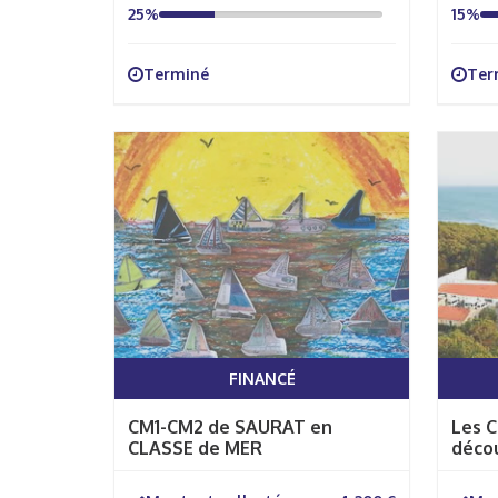
25%
15%
Terminé
Ter
FINANCÉ
CM1-CM2 de SAURAT en
Les C
CLASSE de MER
décou