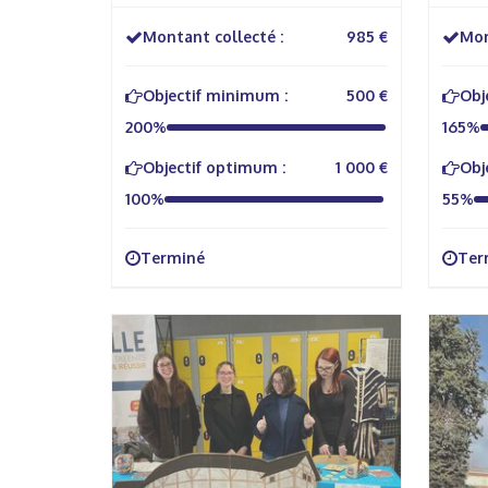
Montant collecté :
985 €
Mon
Objectif minimum :
500 €
Obj
200%
165%
Objectif optimum :
1 000 €
Obj
100%
55%
Terminé
Ter