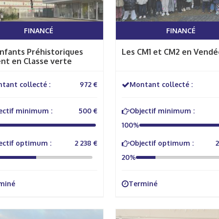
FINANCÉ
FINANCÉ
nfants Préhistoriques
Les CM1 et CM2 en Vendée
nt en Classe verte
tant collecté :
972 €
Montant collecté :
ectif minimum :
500 €
Objectif minimum :
100%
ectif optimum :
2 238 €
Objectif optimum :
2
20%
miné
Terminé