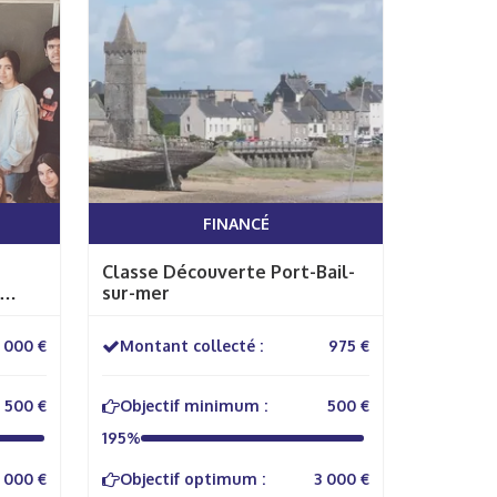
FINANCÉ
Classe Découverte Port-Bail-
sur-mer
 Salle
n.
1 000 €
Montant collecté :
975 €
500 €
Objectif minimum :
500 €
195%
 000 €
Objectif optimum :
3 000 €