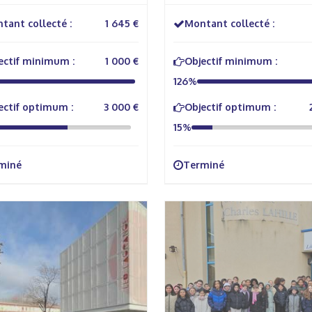
tant collecté :
1 645 €
Montant collecté :
ectif minimum :
1 000 €
Objectif minimum :
126%
ectif optimum :
3 000 €
Objectif optimum :
15%
miné
Terminé