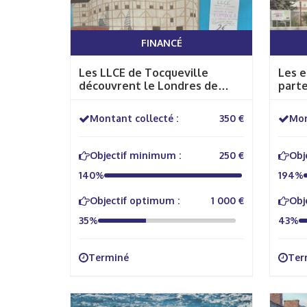
FINANCÉ
Les LLCE de Tocqueville
Les e
découvrent le Londres de
parte
Shakespeare
Montant collecté :
350 €
Mon
Objectif minimum :
250 €
Obj
140%
194%
Objectif optimum :
1 000 €
Obj
35%
43%
Terminé
Ter