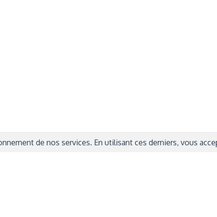
rmations Générales
Autres
ITIONS GÉNÉRALES
CAMPAGNE DE FINANCEME
ISATION
AIRES ÉDUCATIVES (OFB)
IONS LÉGALES
AIDE ET CONTACT
TIQUE DE CONFIDENTIALITÉ
LA CHARTE
ARATION D'ACCESSIBILITÉ
nnement de nos services. En utilisant ces derniers, vous accept
© 2024 Copyright Trousse à Projets
|
Powered by
Capsens
|