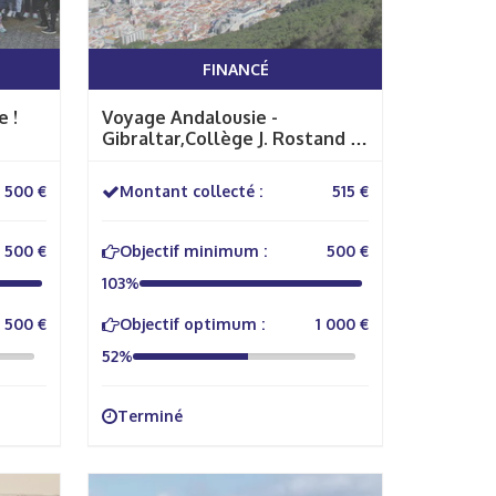
FINANCÉ
 !
Voyage Andalousie -
Gibraltar,Collège J. Rostand -
Casteljaloux.
500 €
Montant collecté :
515 €
500 €
Objectif minimum :
500 €
103%
 500 €
Objectif optimum :
1 000 €
52%
Terminé