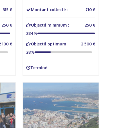
315 €
Montant collecté :
710 €
250 €
Objectif minimum :
250 €
284%
2 100 €
Objectif optimum :
2 500 €
28%
Terminé