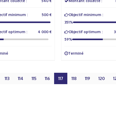
tant collecté :
540 €
Montant collecté :
ectif minimum :
500 €
Objectif minimum :
351%
ectif optimum :
4 000 €
Objectif optimum :
3
59%
miné
Terminé
113
114
115
116
117
118
119
120
1