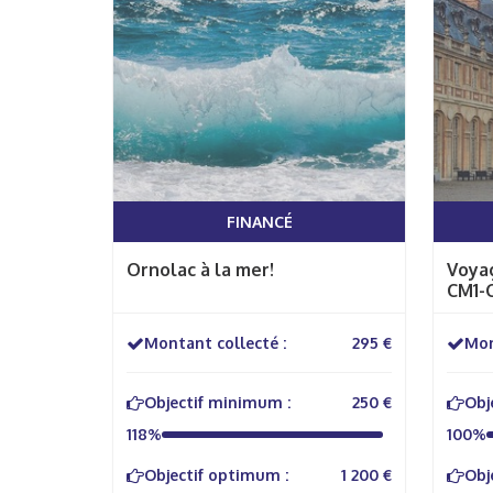
FINANCÉ
Ornolac à la mer!
Voyag
CM1-
Montant collecté :
295 €
Mon
Objectif minimum :
250 €
Obj
118%
100%
Objectif optimum :
1 200 €
Obj