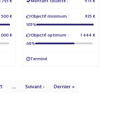
1 755 €
Montant collecté :
975 €
500 €
Objectif minimum :
925 €
105%
 000 €
Objectif optimum :
1 444 €
68%
Terminé
21
…
Suivant ›
Dernier »