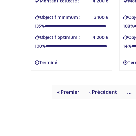
Montant collecté :
4 200 €
Mon
Objectif minimum :
3 100 €
Obj
135%
108%
Objectif optimum :
4 200 €
Obj
100%
14%
Terminé
Ter
« Premier
‹ Précédent
…