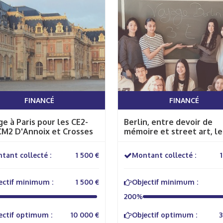
FINANCÉ
FINANCÉ
e à Paris pour les CE2-
Berlin, entre devoir de
CM2 D'Annoix et Crosses
mémoire et street art, le
projet d’une classe de La
Saint Charles de Cavaillo
tant collecté :
1 500 €
Montant collecté :
ectif minimum :
1 500 €
Objectif minimum :
200%
ectif optimum :
10 000 €
Objectif optimum :
3