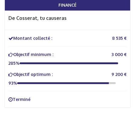
FINANCÉ
De Cosserat, tu causeras
Montant collecté :
8 535 €
Objectif minimum :
3 000 €
285%
Objectif optimum :
9 200 €
93%
Terminé