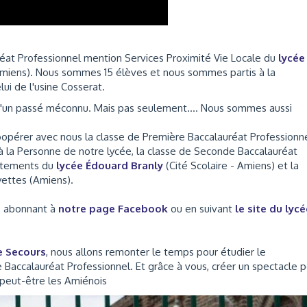
at Professionnel mention Services Proximité Vie Locale du
lycée
 Amiens). Nous sommes 15 élèves et nous sommes partis à la
lui de l'usine Cosserat.
d'un passé méconnu. Mais pas seulement.... Nous sommes aussi
 coopérer avec nous la classe de Première Baccalauréat Professionn
la Personne de notre lycée, la classe de Seconde Baccalauréat
êtements du
lycée Édouard Branly
(Cité Scolaire - Amiens) et la
yettes (Amiens).
us abonnant à
notre page Facebook
ou en suivant
le site du lycé
e Secours
, nous allons remonter le temps pour étudier le
accalauréat Professionnel. Et grâce à vous, créer un spectacle p
 peut-être les Amiénois