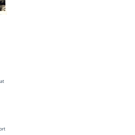
rat
ort