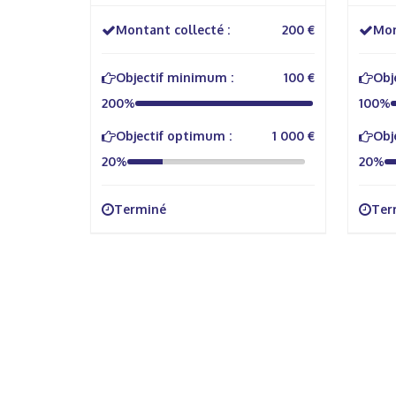
Marie Curie Saint Laurent
litto
Nouan
Montant collecté :
200 €
Mon
Objectif minimum :
100 €
Obj
200%
100%
Objectif optimum :
1 000 €
Obj
20%
20%
Terminé
Ter
À propos
Info