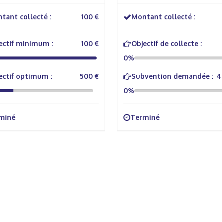
rale
littorale
tant collecté :
100 €
Montant collecté :
ectif minimum :
100 €
Objectif de collecte :
0%
ectif optimum :
500 €
Subvention demandée :
4
0%
miné
Terminé
rmations Générales
Autres