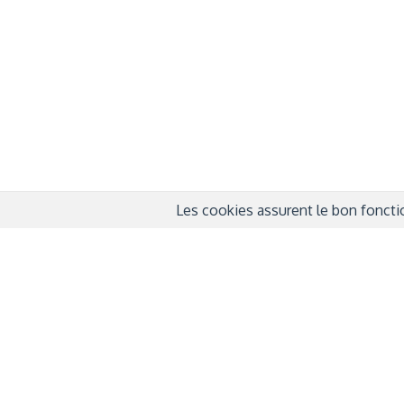
QUI SOMMES-NOUS ?
COND
D'UTIL
FONDATEURS
MENT
MÉCÈNES
POLI
PARTENAIRES
DÉCL
COURTE ECHELLE
Les cookies assurent le bon fonctio