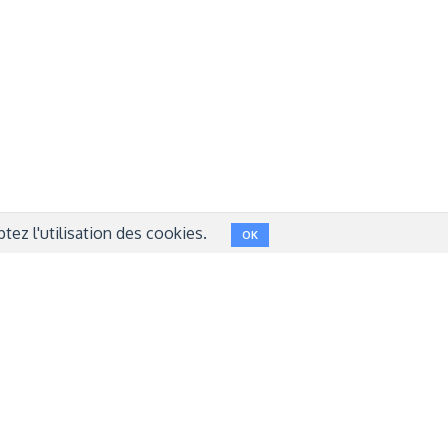
NT
FACEBOOK
LINKEDIN
INSTAGRAM
TWITTER
ez l'utilisation des cookies.
OK