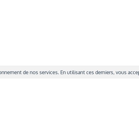
ITIONS GÉNÉRALES
CAMPAGNE DE FINANCEME
ISATION
AIRES ÉDUCATIVES (OFB)
IONS LÉGALES
AIDE ET CONTACT
TIQUE DE CONFIDENTIALITÉ
LA CHARTE
ARATION D'ACCESSIBILITÉ
nnement de nos services. En utilisant ces derniers, vous accept
© 2024 Copyright Trousse à Projets
|
Powered by
Capsens
|