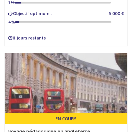
7%
Objectif optimum :
5 000 €
4%
11 Jours restants
EN COURS
voyage pédagogique en angleterre