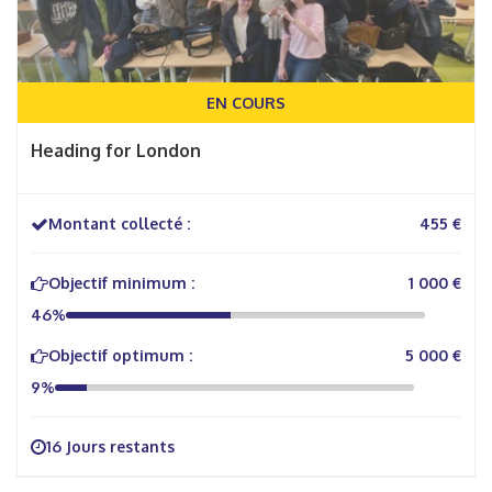
EN COURS
Heading for London
Montant collecté :
455 €
Objectif minimum :
1 000 €
46%
Objectif optimum :
5 000 €
9%
16 Jours restants