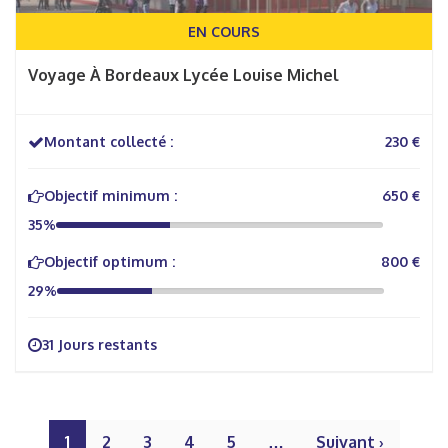
EN COURS
Voyage À Bordeaux Lycée Louise Michel
Montant collecté :
230 €
Objectif minimum :
650 €
35%
Objectif optimum :
800 €
29%
31 Jours restants
1
2
3
4
5
…
Suivant ›