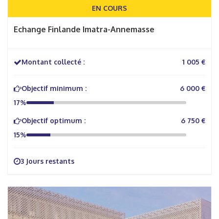
EN COURS
Echange Finlande Imatra-Annemasse
Montant collecté :
1 005 €
Objectif minimum :
6 000 €
17%
Objectif optimum :
6 750 €
15%
3 Jours restants