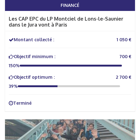
FINANCÉ
Les CAP EPC du LP Montciel de Lons-le-Saunier
dans le Jura vont à Paris
Montant collecté :
1 050 €
Objectif minimum :
700 €
150%
Objectif optimum :
2 700 €
39%
Terminé