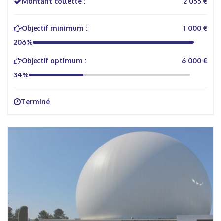
Montant collecté :
2 055 €
Objectif minimum :
1 000 €
206%
Objectif optimum :
6 000 €
34%
Terminé