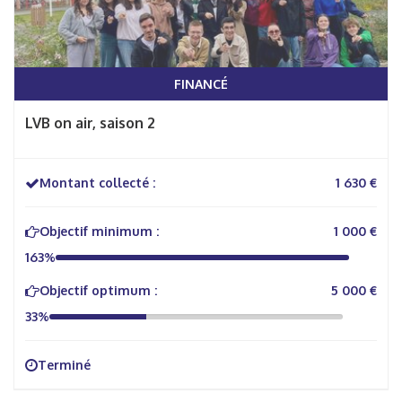
FINANCÉ
LVB on air, saison 2
Montant collecté :
1 630 €
Objectif minimum :
1 000 €
163%
Objectif optimum :
5 000 €
33%
Terminé