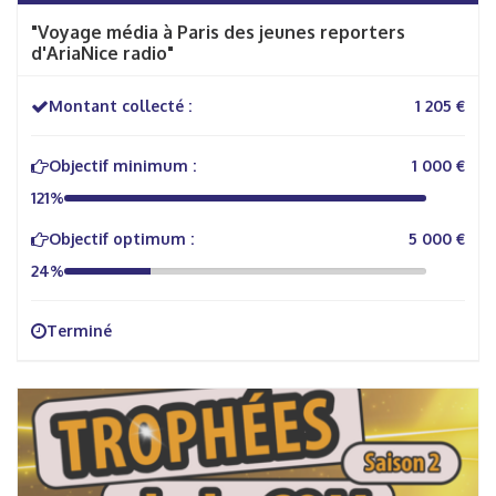
"Voyage média à Paris des jeunes reporters
d'AriaNice radio"
Montant collecté :
1 205 €
Objectif minimum :
1 000 €
121%
Objectif optimum :
5 000 €
24%
Terminé