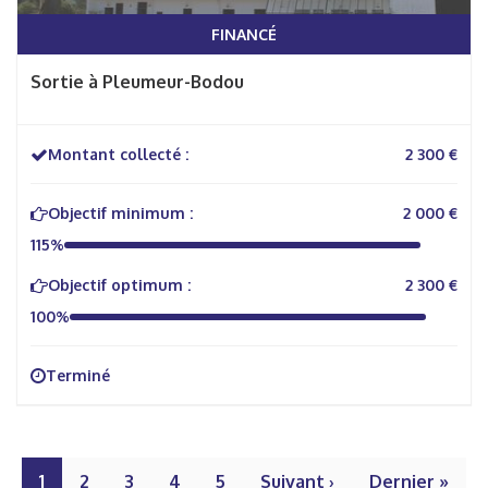
FINANCÉ
Sortie à Pleumeur-Bodou
Montant collecté :
2 300 €
Objectif minimum :
2 000 €
115%
Objectif optimum :
2 300 €
100%
Terminé
1
2
3
4
5
Suivant ›
Dernier »