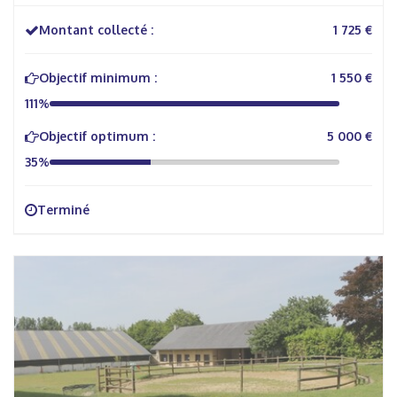
Montant collecté :
1 725 €
Objectif minimum :
1 550 €
111%
Objectif optimum :
5 000 €
35%
Terminé