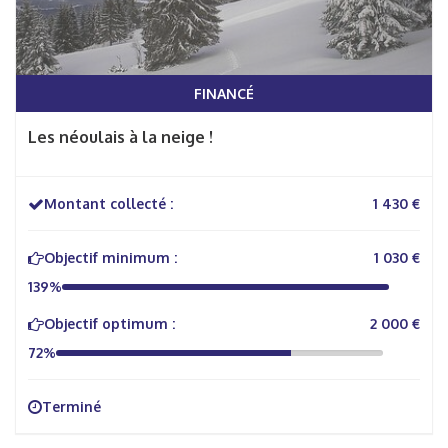
FINANCÉ
Les néoulais à la neige !
Montant collecté :
1 430 €
Objectif minimum :
1 030 €
139%
Objectif optimum :
2 000 €
72%
Terminé