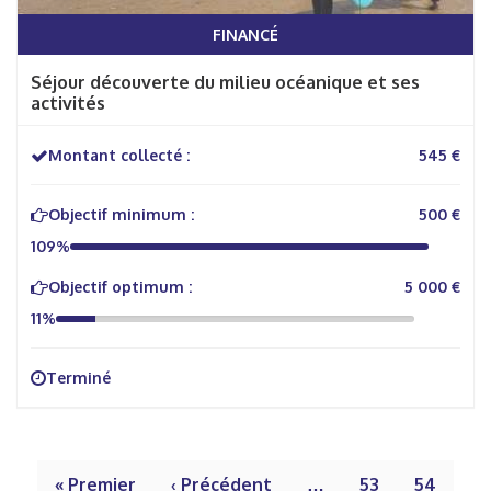
FINANCÉ
Séjour découverte du milieu océanique et ses
activités
Montant collecté :
545 €
Objectif minimum :
500 €
109%
Objectif optimum :
5 000 €
11%
Terminé
« Premier
‹ Précédent
…
53
54