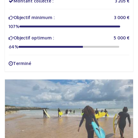
Montant collecté :
3 205 €
Objectif minimum :
3 000 €
107%
Objectif optimum :
5 000 €
64%
Terminé