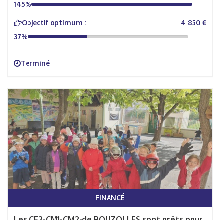
145%
Objectif optimum :
4 850 €
37%
Terminé
FINANCÉ
Les CE2-CM1-CM2-de POUZOLLES sont prêts pour