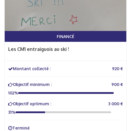
FINANCÉ
Les CM1 entraiguois au ski !
Montant collecté :
920 €
Objectif minimum :
900 €
102%
Objectif optimum :
3 000 €
31%
Terminé