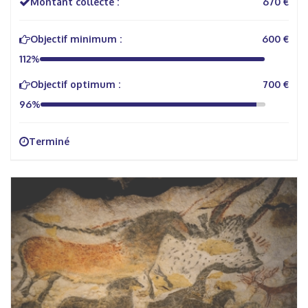
Montant collecté :
670 €
Objectif minimum :
600 €
112%
Objectif optimum :
700 €
96%
Terminé