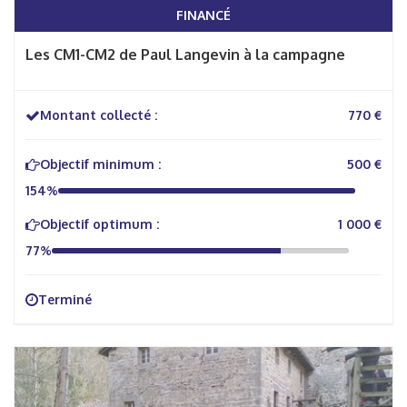
FINANCÉ
Les CM1-CM2 de Paul Langevin à la campagne
Montant collecté :
770 €
Objectif minimum :
500 €
154%
Objectif optimum :
1 000 €
77%
Terminé