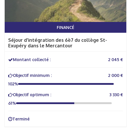
FINANCÉ
Séjour d'intégration des 6è7 du collège St-
Exupéry dans le Mercantour
Montant collecté :
2 045 €
Objectif minimum :
2 000 €
102%
Objectif optimum :
3 330 €
61%
Terminé