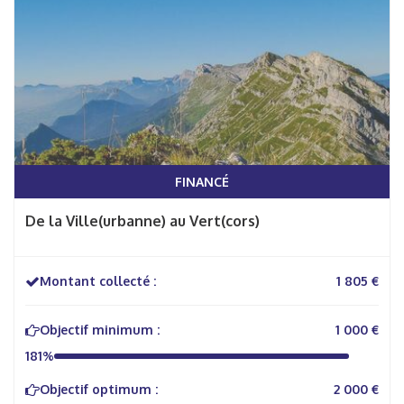
FINANCÉ
De la Ville(urbanne) au Vert(cors)
Montant collecté :
1 805 €
Objectif minimum :
1 000 €
181%
Objectif optimum :
2 000 €