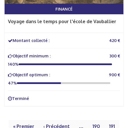
FINANCÉ
Voyage dans le temps pour l'école de Vauballier
Montant collecté :
420 €
Objectif minimum :
300 €
140%
Objectif optimum :
900 €
47%
Terminé
« Premier
‹ Précédent
…
190
191