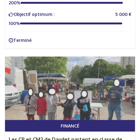
200%
Objectif optimum :
5 000 €
100%
Terminé
FINANCÉ
Les CP et CM2 de Daudet partent en classe de