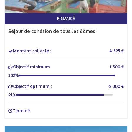
FINANCÉ
Séjour de cohésion de tous les 6èmes
Montant collecté :
4 525 €
Objectif minimum :
1 500 €
302%
Objectif optimum :
5 000 €
91%
Terminé