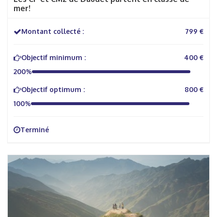
mer!
Montant collecté :
799 €
Objectif minimum :
400 €
200%
Objectif optimum :
800 €
100%
Terminé