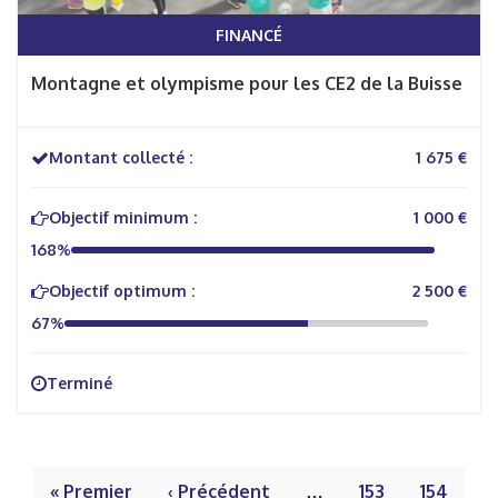
FINANCÉ
Montagne et olympisme pour les CE2 de la Buisse
Montant collecté :
1 675 €
Objectif minimum :
1 000 €
168%
Objectif optimum :
2 500 €
67%
Terminé
« Premier
‹ Précédent
…
153
154