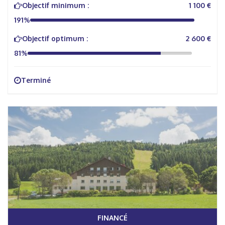
Objectif minimum :
1 100 €
191%
Objectif optimum :
2 600 €
81%
Terminé
FINANCÉ