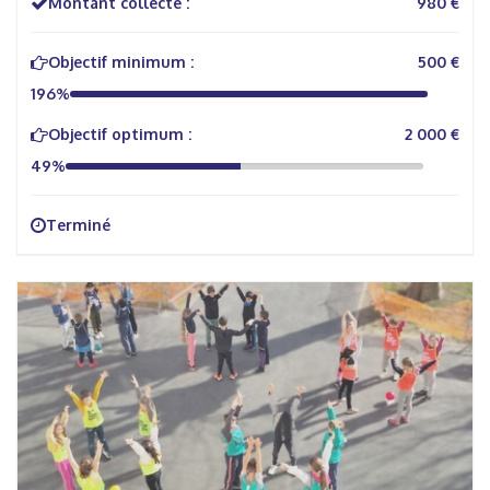
Montant collecté :
980 €
Objectif minimum :
500 €
196%
Objectif optimum :
2 000 €
49%
Terminé