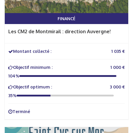
FINANCÉ
Les CM2 de Montmirail : direction Auvergne!
Montant collecté :
1 035 €
Objectif minimum :
1 000 €
104%
Objectif optimum :
3 000 €
35%
Terminé