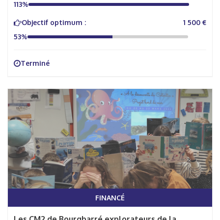
113%
Objectif optimum :
1 500 €
53%
Terminé
FINANCÉ
Les CM2 de Bourgbarré explorateurs de la