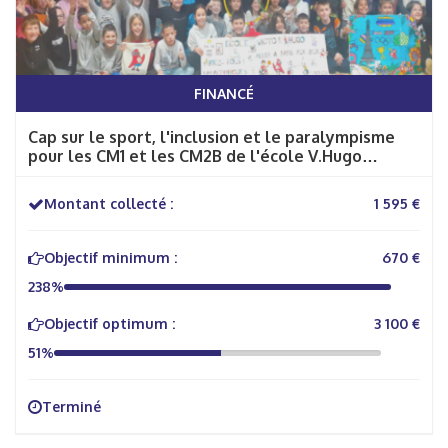
FINANCÉ
Cap sur le sport, l'inclusion et le paralympisme
pour les CM1 et les CM2B de l'école V.Hugo
d'Avallon !
Montant collecté :
1 595 €
Objectif minimum :
670 €
238%
Objectif optimum :
3 100 €
51%
Terminé