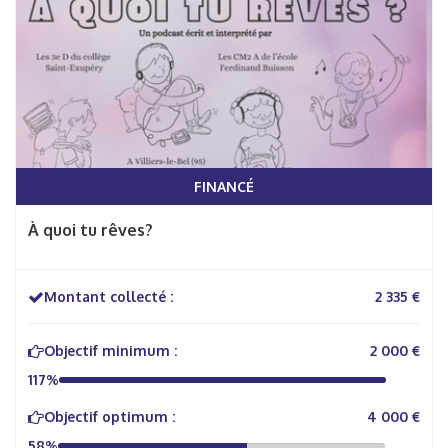
FINANCÉ
À quoi tu rêves?
Montant collecté :
2 335 €
Objectif minimum :
2 000 €
117%
Objectif optimum :
4 000 €
58%