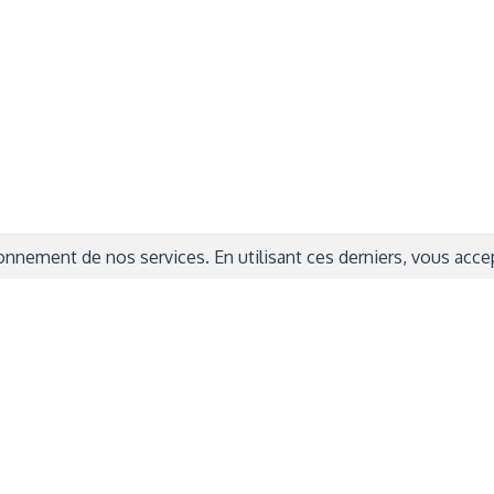
ITIONS GÉNÉRALES
CAMPAGNE DE FINANCEME
ISATION
AIRES ÉDUCATIVES (OFB)
IONS LÉGALES
AIDE ET CONTACT
TIQUE DE CONFIDENTIALITÉ
LA CHARTE
ARATION D'ACCESSIBILITÉ
nnement de nos services. En utilisant ces derniers, vous accept
© 2024 Copyright Trousse à Projets
|
Powered by
Capsens
|