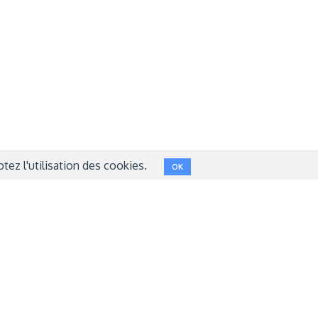
NT
FACEBOOK
LINKEDIN
INSTAGRAM
TWITTER
ez l'utilisation des cookies.
OK