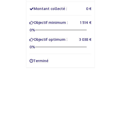
Montant collecté :
0 €
Objectif minimum :
1 514 €
0%
Objectif optimum :
3 038 €
0%
Terminé
À propos
Info