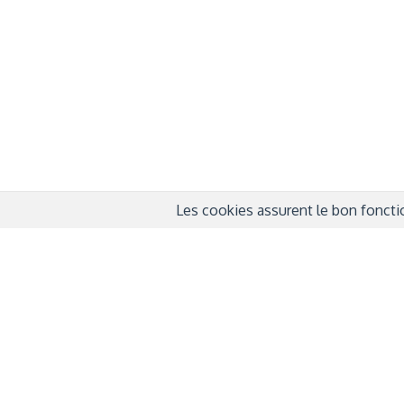
QUI SOMMES-NOUS ?
COND
D'UTIL
FONDATEURS
MENT
MÉCÈNES
POLI
PARTENAIRES
DÉCL
COURTE ECHELLE
Les cookies assurent le bon fonctio