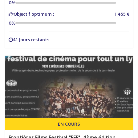
0%
Objectif optimum :
1 455 €
0%
41 Jours restants
EN COURS
Frontières Films Festival "FFF"_4ème édition