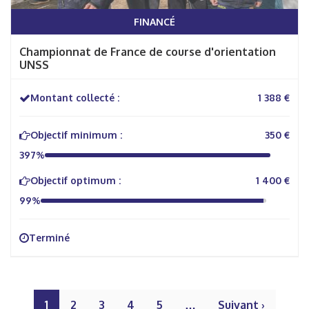
FINANCÉ
Championnat de France de course d'orientation
UNSS
Montant collecté :
1 388 €
Objectif minimum :
350 €
397%
Objectif optimum :
1 400 €
99%
Terminé
1
2
3
4
5
…
Suivant ›