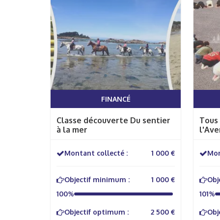
FINANCÉ
Classe découverte Du sentier
Tous
à la mer
l'Ave
Montant collecté :
1 000 €
Mon
Objectif minimum :
1 000 €
Obj
100%
101%
Objectif optimum :
2 500 €
Obj