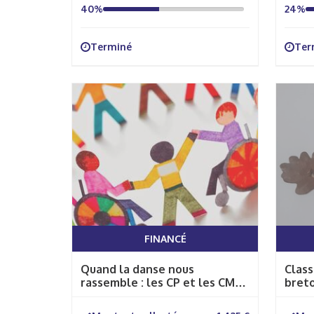
40%
24%
Terminé
Ter
FINANCÉ
Quand la danse nous
Class
rassemble : les CP et les CM2
bret
dansent avec les enfants de
l'IME.