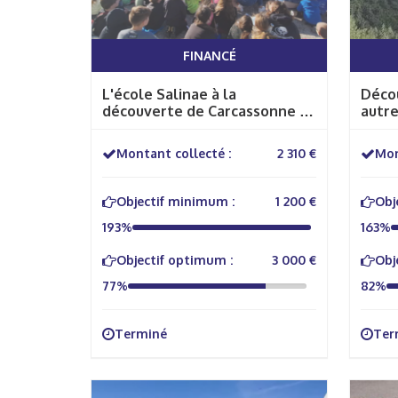
FINANCÉ
L'école Salinae à la
Décou
découverte de Carcassonne et
autr
la Ville Rose
Montant collecté :
2 310 €
Mon
Objectif minimum :
1 200 €
Obj
193%
163%
Objectif optimum :
3 000 €
Obj
77%
82%
Terminé
Ter