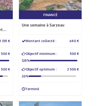
FINANCÉ
Une semaine à Sarzeau
et
1 335 €
Montant collecté :
640 €
500 €
Objectif minimum :
500 €
128%
1 500 €
Objectif optimum :
2 500 €
26%
Terminé