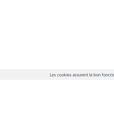
À propos
Info
QUI SOMMES-NOUS ?
COND
D'UTIL
FONDATEURS
MENT
MÉCÈNES
POLI
PARTENAIRES
DÉCL
COURTE ECHELLE
Les cookies assurent le bon fonctio