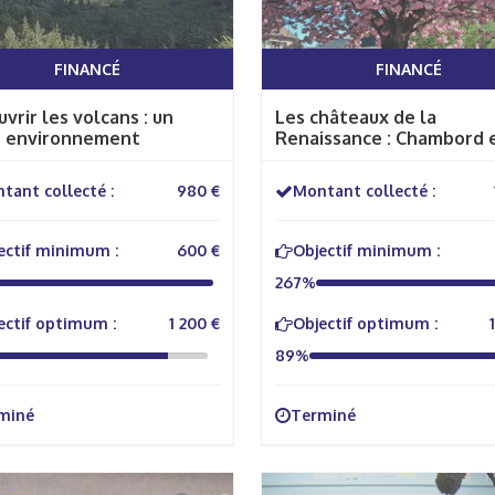
FINANCÉ
FINANCÉ
vrir les volcans : un
Les châteaux de la
e environnement
Renaissance : Chambord 
Blois
tant collecté :
980 €
Montant collecté :
ectif minimum :
600 €
Objectif minimum :
267%
ectif optimum :
1 200 €
Objectif optimum :
89%
miné
Terminé