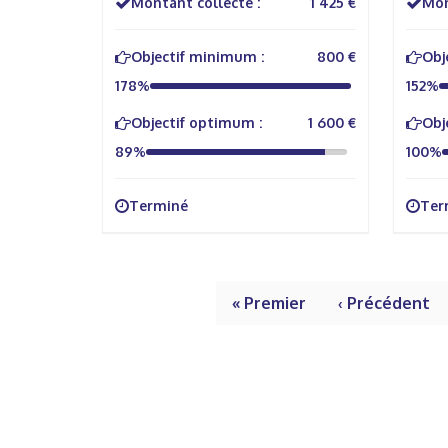
Montant collecté :
1 425 €
Mon
Objectif minimum :
800 €
Obj
178%
152%
Objectif optimum :
1 600 €
Obj
89%
100%
Terminé
Ter
« Premier
‹ Précédent