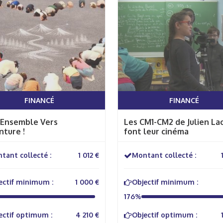
FINANCÉ
FINANCÉ
 Ensemble Vers
Les CM1-CM2 de Julien La
nture !
font leur cinéma
tant collecté :
1 012 €
Montant collecté :
ectif minimum :
1 000 €
Objectif minimum :
176%
ectif optimum :
4 210 €
Objectif optimum :