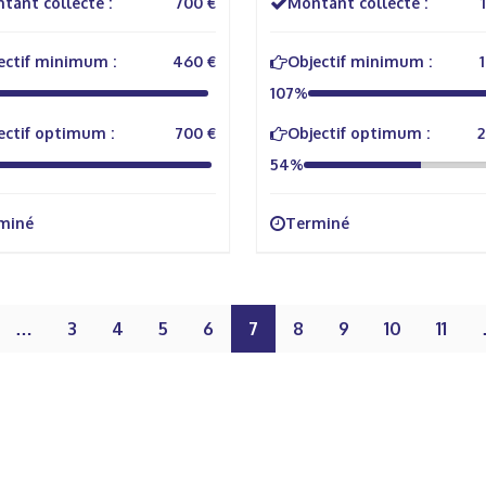
tant collecté :
700 €
Montant collecté :
ectif minimum :
460 €
Objectif minimum :
107%
ectif optimum :
700 €
Objectif optimum :
2
54%
miné
Terminé
…
3
4
5
6
7
8
9
10
11