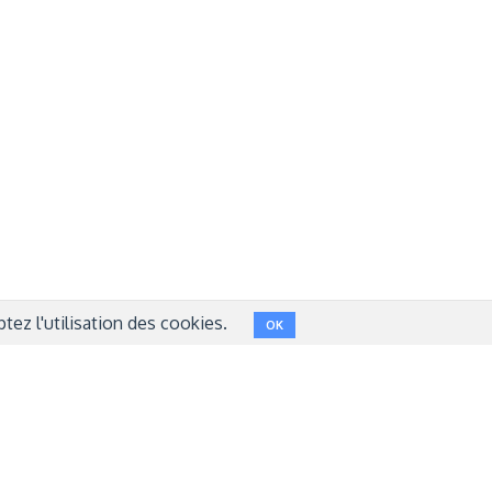
Réseaux sociaux
NT
FACEBOOK
LINKEDIN
INSTAGRAM
TWITTER
ez l'utilisation des cookies.
OK