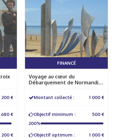
FINANCÉ
croix
Voyage au cœur du
Débarquement de Normandie
du 6 juin 1944, de Omaha
Beach à la Pointe du Hoc
1 200 €
Montant collecté :
1 000 €
680 €
Objectif minimum :
500 €
200%
1 200 €
Objectif optimum :
1 000 €