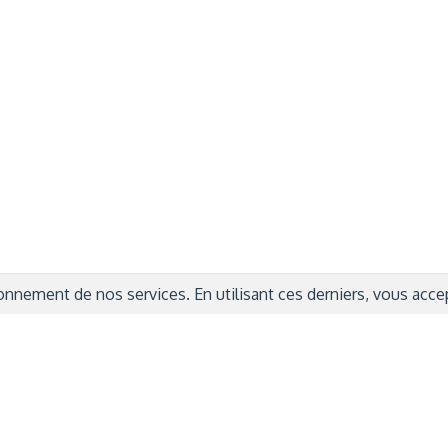
rmations Générales
Autres
ITIONS GÉNÉRALES
CAMPAGNE DE FINANCEME
ISATION
AIRES ÉDUCATIVES (OFB)
IONS LÉGALES
AIDE ET CONTACT
TIQUE DE CONFIDENTIALITÉ
LA CHARTE
ARATION D'ACCESSIBILITÉ
nnement de nos services. En utilisant ces derniers, vous accept
© 2024 Copyright Trousse à Projets
|
Powered by
Capsens
|