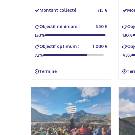
litto
Montant collecté :
715 €
Mon
Objectif minimum :
550 €
Obj
130%
130%
Objectif optimum :
1 000 €
Obj
72%
43%
Terminé
Ter