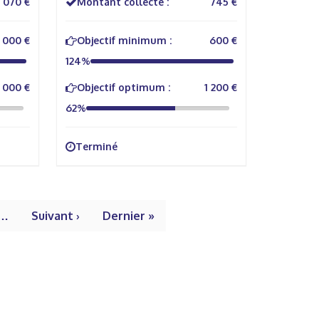
1 070 €
Montant collecté :
745 €
1 000 €
Objectif minimum :
600 €
124%
 000 €
Objectif optimum :
1 200 €
62%
Terminé
…
Suivant ›
Dernier »