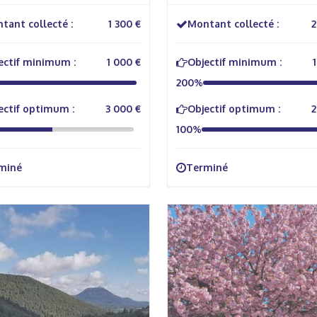
ral
tant collecté :
1 300 €
Montant collecté :
2
ectif minimum :
1 000 €
Objectif minimum :
200%
ectif optimum :
3 000 €
Objectif optimum :
2
100%
miné
Terminé