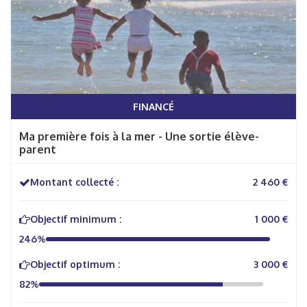
FINANCÉ
Ma première fois à la mer - Une sortie élève-
parent
Montant collecté :
2 460 €
Objectif minimum :
1 000 €
246%
Objectif optimum :
3 000 €
82%