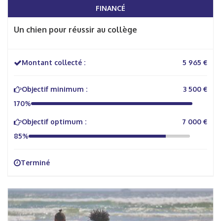
FINANCÉ
Un chien pour réussir au collège
Montant collecté :
5 965 €
Objectif minimum :
3 500 €
170%
Objectif optimum :
7 000 €
85%
Terminé