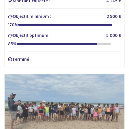
Montant collecté :
4 245 €
Objectif minimum :
2 500 €
170%
Objectif optimum :
5 000 €
85%
Terminé