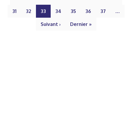
31
32
33
34
35
36
37
…
Suivant ›
Dernier »