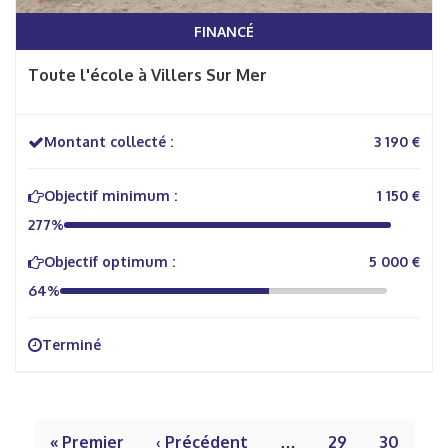
FINANCÉ
Toute l'école à Villers Sur Mer
Montant collecté :
3 190 €
Objectif minimum :
1 150 €
277%
Objectif optimum :
5 000 €
64%
Terminé
« Premier
‹ Précédent
…
29
30