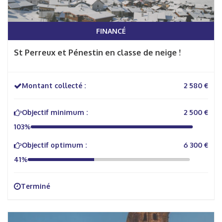
FINANCÉ
St Perreux et Pénestin en classe de neige !
Montant collecté :
2 580 €
Objectif minimum :
2 500 €
103%
Objectif optimum :
6 300 €
41%
Terminé