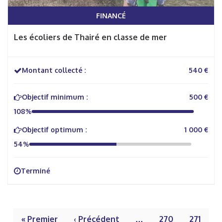
FINANCÉ
Les écoliers de Thairé en classe de mer
Montant collecté :
540 €
Objectif minimum :
500 €
108%
Objectif optimum :
1 000 €
54%
Terminé
« Premier
‹ Précédent
…
270
271