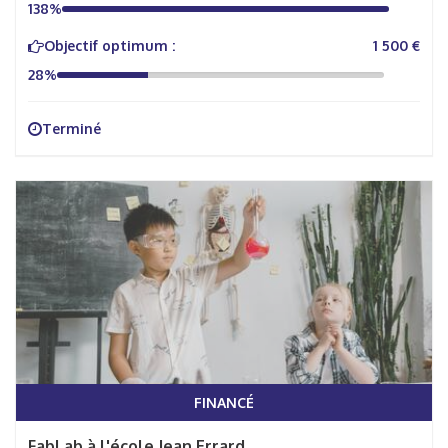
138%
Objectif optimum :
1 500 €
28%
Terminé
FINANCÉ
FabLab à l'école Jean Errard