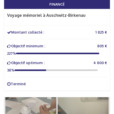
FINANCÉ
Voyage mémoriel à Auschwitz-Birkenau
Montant collecté :
1 825 €
Objectif minimum :
805 €
227%
Objectif optimum :
4 800 €
38%
Terminé