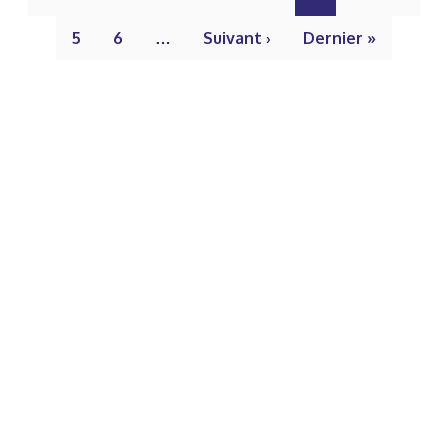
5
6
…
Suivant ›
Dernier »