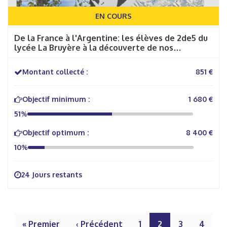
EN COURS
De la France à l'Argentine: les élèves de 2de5 du
lycée La Bruyère à la découverte de nos
territoires
Montant collecté :
851 €
Objectif minimum :
1 680 €
51%
Objectif optimum :
8 400 €
10%
24 Jours restants
« Premier
‹ Précédent
1
2
3
4