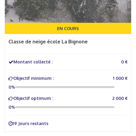
EN COURS
Classe de neige école La Bignone
Montant collecté :
0 €
Objectif minimum :
1 000 €
0%
Objectif optimum :
2 000 €
0%
19 Jours restants