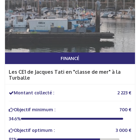
FINANCÉ
Les CE1 de Jacques Tati en "classe de mer" à la
Turballe
Montant collecté :
2 223 €
Objectif minimum :
700 €
346%
Objectif optimum :
3 000 €
81%