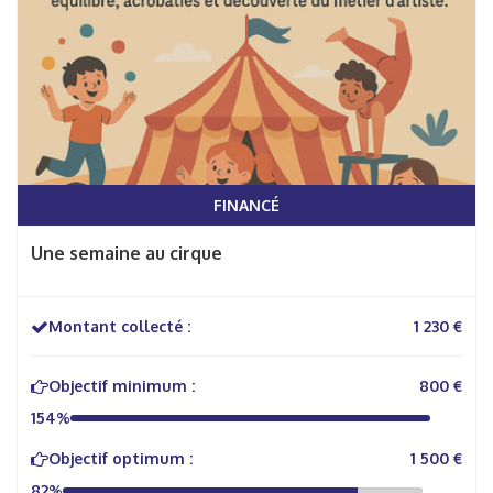
FINANCÉ
Une semaine au cirque
Montant collecté :
1 230 €
Objectif minimum :
800 €
154%
Objectif optimum :
1 500 €
82%