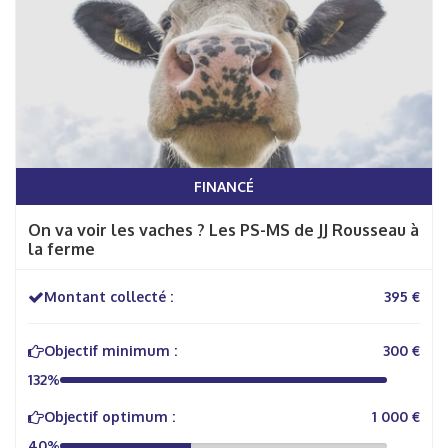
FINANCÉ
On va voir les vaches ? Les PS-MS de JJ Rousseau à
la ferme
Montant collecté :
395 €
Objectif minimum :
300 €
132%
Objectif optimum :
1 000 €
40%