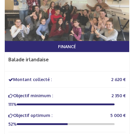
FINANCÉ
Balade irlandaise
Montant collecté :
2 620 €
Objectif minimum :
2 350 €
111%
Objectif optimum :
5 000 €
52%