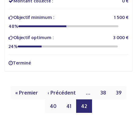
Montant collecté :
0 €
Objectif minimum :
1 500 €
48%
Objectif optimum :
3 000 €
24%
Terminé
« Premier
‹ Précédent
…
38
39
40
41
42