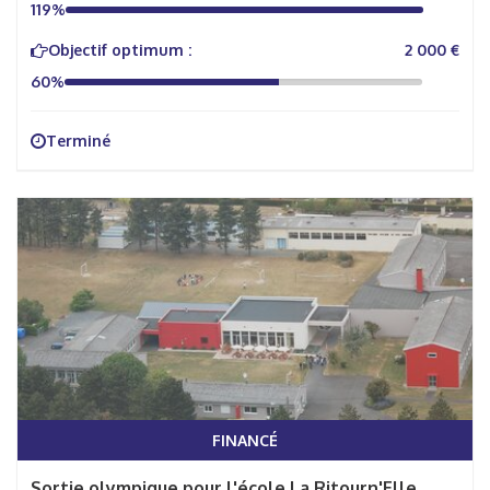
119%
Objectif optimum :
2 000 €
60%
Terminé
FINANCÉ
Sortie olympique pour l'école La Ritourn'Elle