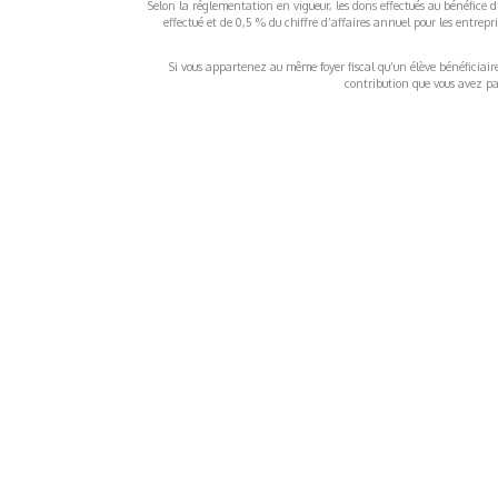
Selon la réglementation en vigueur, les dons effectués au bénéfice d
effectué et de 0,5 % du chiffre d’affaires annuel pour les entrep
Si vous appartenez au même foyer fiscal qu’un élève bénéficiaire d
contribution que vous avez pay
À propos
Inf
QUI SOMMES-NOUS ?
COND
D'UTIL
FONDATEURS
MENT
MÉCÈNES
POLI