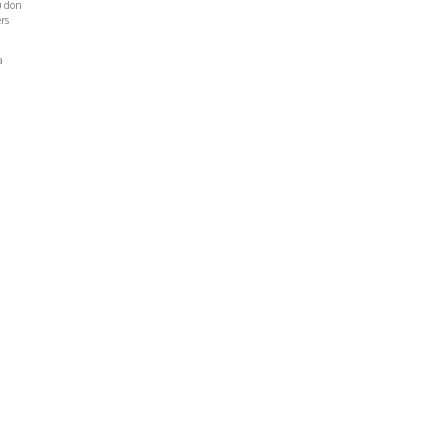
u don
rs
a
Réseaux Sociaux
NT
FACEBOOK
LINKEDIN
INSTAGRAM