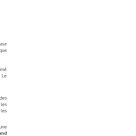
leur
que
erné
: Le
des
les
 les
 une
and