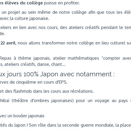
s élèves du collège
puisse en profiter.
 un projet au sein même de notre collège afin que tous les él
 avec la culture japonaise.
liers en lien avec nos cours, des ateliers créatifs pendant le t
nde.
 22 avril
, nous allons transformer notre collège en lieu culturel su
 Repas à thème japonais, atelier mathématiques “compter avec
, ateliers créatifs, danse, chant…
deux jours 100% Japon avec notamment :
lèves de cinquième en cours d'EPS.
t des flashmob dans les cours aux récréations.
ibaï (théâtre d'ombres japonaises) pour un voyage au pays 
ec un boulier japonais
cités du Japon ! Son rôle dans la seconde guerre mondiale, la plac