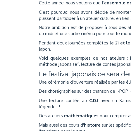
Cette année, nous voulons que
l’
ensemble de
C’est pourquoi nous avons décidé de monter
puissent participer à un atelier culturel en lien
Notre ambition est de proposer à tous des ate
du midi et une sortie cinéma pour tout le mo
Pendant deux journées complètes
le 21 et le
Japon.
Voici quelques exemples de nos ateliers :
méthode japonaise”, lecture de contes japonais
Le festival japonais ce sera 
Une cérémonie d'ouverture réalisée par les é
Des chorégraphies sur des chanson de J-POP e
Une lecture contée au
C.D.I
avec un Kamish
légendes !
Des ateliers
mathématiques
pour compter av
Mais aussi des cours d'
histoire
sur les spécifi