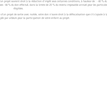
’un projet ouvrent droit à la réduction d’impôt sous certaines conditions, à hauteur de : - 60 % d
rises - 66 % du don effectué, dans la limite de 20 % du revenu imposable annuel pour les particulie
éligibles.
’un projet de sortie avec nuitée, votre don n’ouvre droit à la défiscalisation que s’il s’ajoute à l
ée par ailleurs pour la participation de votre enfant au projet.
ormations Générales
Autres
ITIONS GÉNÉRALES
CAMPAGNE DE FINANCEME
ISATION
AIRES ÉDUCATIVES (OFB)
IONS LÉGALES
AIDE ET CONTACT
TIQUE DE CONFIDENTIALITÉ
LA CHARTE