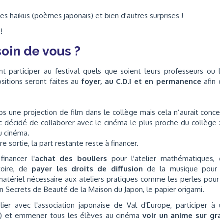
les haïkus (poèmes japonais) et bien d'autres surprises !
 !
oin de vous ?
 participer au festival quels que soient leurs professeurs ou 
ositions seront faites au
foyer, au C.D.I et en permanence
afin 
s une projection de film dans le collège mais cela n’aurait conc
 décidé de collaborer avec le cinéma le plus proche du collège 
au cinéma.
 sortie, la part restante reste à financer.
nancer l'
achat des bouliers
pour l'atelier mathématiques, 
toire, de
payer les droits de diffusion
de la musique pour 
matériel nécessaire aux ateliers pratiques comme les perles pour
ion Secrets de Beauté de la Maison du Japon, le papier origami.
er avec l'association japonaise de Val d'Europe, participer à
is) et emmener tous les élèves au cinéma
voir un anime sur gr