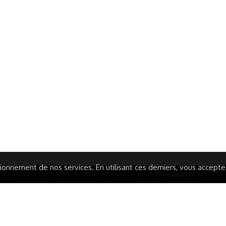
ormations Générales
Autres
ITIONS GÉNÉRALES
CAMPAGNE DE FINANCEME
ISATION
AIRES ÉDUCATIVES (OFB)
IONS LÉGALES
AIDE ET CONTACT
TIQUE DE CONFIDENTIALITÉ
LA CHARTE
ARATION D'ACCESSIBILITÉ
onnement de nos services. En utilisant ces derniers, vous acceptez 
© 2024 Copyright Trousse à Projets
|
Powered by
Capsens
|