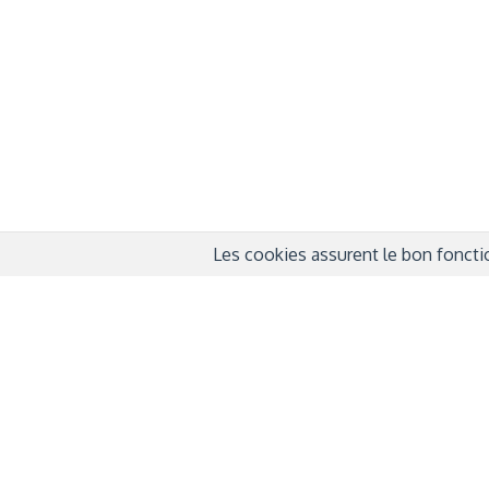
QUI SOMMES-NOUS ?
COND
D'UTIL
FONDATEURS
MENT
MÉCÈNES
POLI
PARTENAIRES
DÉCL
COURTE ECHELLE
Les cookies assurent le bon fonctio