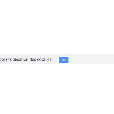
NT
FACEBOOK
LINKEDIN
INSTAGRAM
TWITTER
ez l'utilisation des cookies.
OK