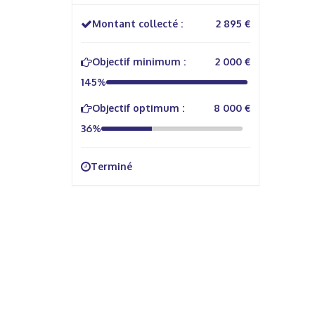
Montant collecté :
2 895 €
Objectif minimum :
2 000 €
145%
Objectif optimum :
8 000 €
36%
Terminé
À propos
Info