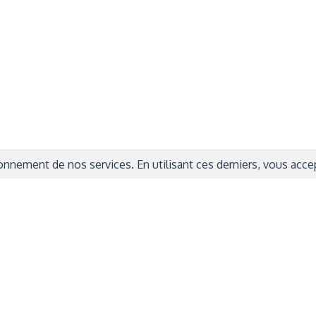
ITIONS GÉNÉRALES
CAMPAGNE DE FINANCEME
ISATION
AIRES ÉDUCATIVES (OFB)
IONS LÉGALES
AIDE ET CONTACT
TIQUE DE CONFIDENTIALITÉ
LA CHARTE
ARATION D'ACCESSIBILITÉ
nnement de nos services. En utilisant ces derniers, vous accept
© 2024 Copyright Trousse à Projets
|
Powered by
Capsens
|