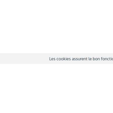
QUI SOMMES-NOUS ?
COND
D'UTIL
FONDATEURS
MENT
MÉCÈNES
POLI
PARTENAIRES
DÉCL
COURTE ECHELLE
Les cookies assurent le bon fonctio