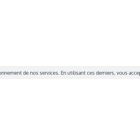
ITIONS GÉNÉRALES
CAMPAGNE DE FINANCEME
ISATION
AIRES ÉDUCATIVES (OFB)
IONS LÉGALES
AIDE ET CONTACT
TIQUE DE CONFIDENTIALITÉ
LA CHARTE
ARATION D'ACCESSIBILITÉ
nnement de nos services. En utilisant ces derniers, vous accept
© 2024 Copyright Trousse à Projets
|
Powered by
Capsens
|