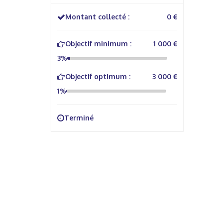
Montant collecté :
0 €
Objectif minimum :
1 000 €
3%
Objectif optimum :
3 000 €
1%
Terminé
À propos
Info