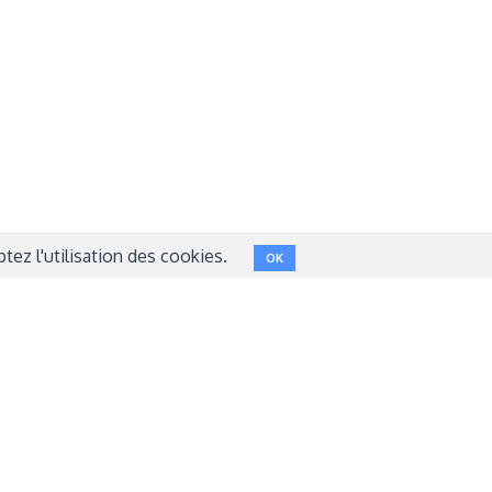
NT
FACEBOOK
LINKEDIN
INSTAGRAM
TWITTER
ez l'utilisation des cookies.
OK