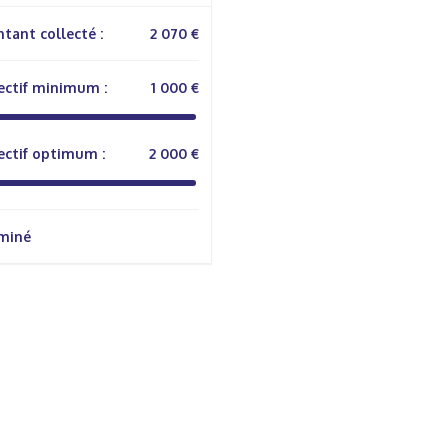
tant collecté :
2 070 €
ectif minimum :
1 000 €
ectif optimum :
2 000 €
miné
rmations Générales
Autres