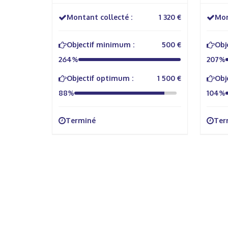
Carcassonne
Montant collecté :
1 320 €
Mon
Objectif minimum :
500 €
Obj
264%
207%
Objectif optimum :
1 500 €
Obj
88%
104%
Terminé
Ter
À propos
Info