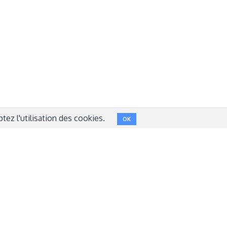
NT
FACEBOOK
LINKEDIN
INSTAGRAM
TWITTER
ez l'utilisation des cookies.
OK