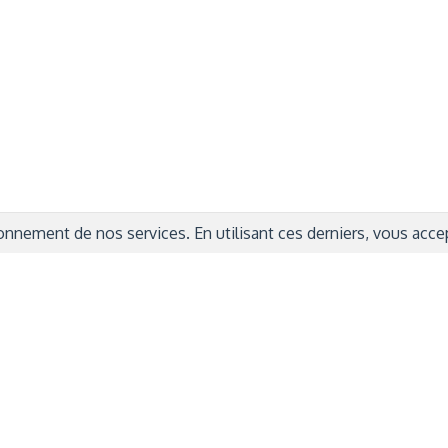
ITIONS GÉNÉRALES
CAMPAGNE DE FINANCEME
ISATION
AIRES ÉDUCATIVES (OFB)
IONS LÉGALES
AIDE ET CONTACT
TIQUE DE CONFIDENTIALITÉ
LA CHARTE
ARATION D'ACCESSIBILITÉ
nnement de nos services. En utilisant ces derniers, vous accept
© 2024 Copyright Trousse à Projets
|
Powered by
Capsens
|