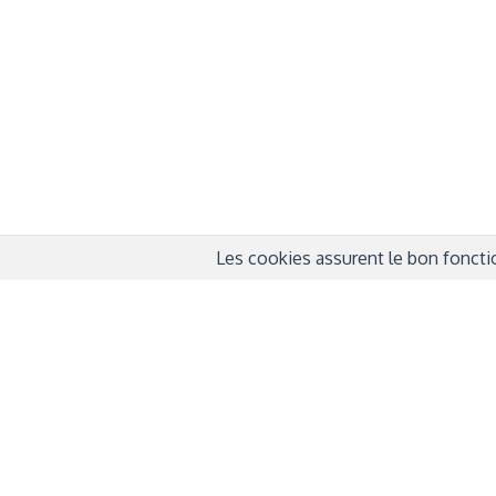
QUI SOMMES-NOUS ?
COND
D'UTIL
FONDATEURS
MENT
MÉCÈNES
POLI
PARTENAIRES
DÉCL
COURTE ECHELLE
Les cookies assurent le bon fonctio