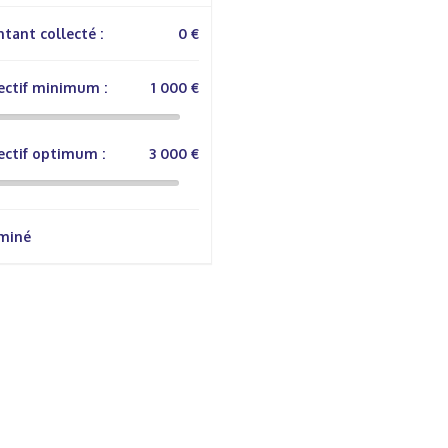
tant collecté :
0 €
ectif minimum :
1 000 €
ectif optimum :
3 000 €
miné
rmations Générales
Autres