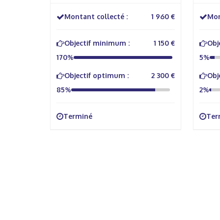
Montant collecté :
1 960 €
Mon
Objectif minimum :
1 150 €
Obj
170%
5%
Objectif optimum :
2 300 €
Obj
85%
2%
Terminé
Ter
À propos
Info