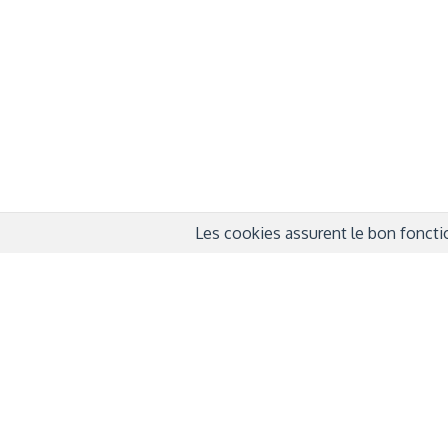
QUI SOMMES-NOUS ?
COND
D'UTIL
FONDATEURS
MENT
MÉCÈNES
POLI
PARTENAIRES
DÉCL
COURTE ECHELLE
Les cookies assurent le bon fonctio