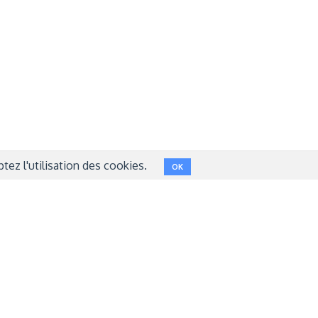
NT
FACEBOOK
LINKEDIN
INSTAGRAM
TWITTER
ez l'utilisation des cookies.
OK