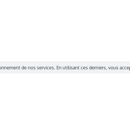
ITIONS GÉNÉRALES
CAMPAGNE DE FINANCEME
ISATION
AIRES ÉDUCATIVES (OFB)
IONS LÉGALES
AIDE ET CONTACT
TIQUE DE CONFIDENTIALITÉ
LA CHARTE
ARATION D'ACCESSIBILITÉ
nnement de nos services. En utilisant ces derniers, vous accept
© 2024 Copyright Trousse à Projets
|
Powered by
Capsens
|