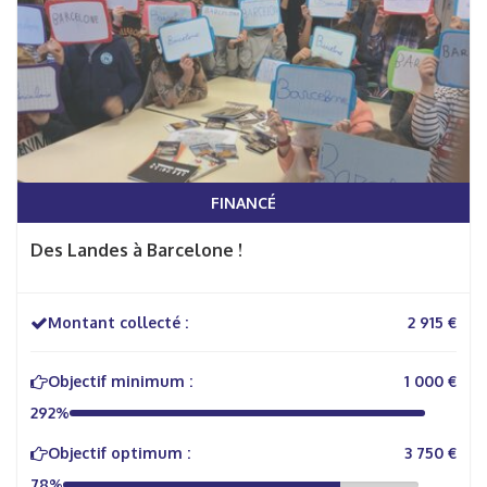
FINANCÉ
Des Landes à Barcelone !
Montant collecté :
2 915 €
Objectif minimum :
1 000 €
292%
Objectif optimum :
3 750 €
78%