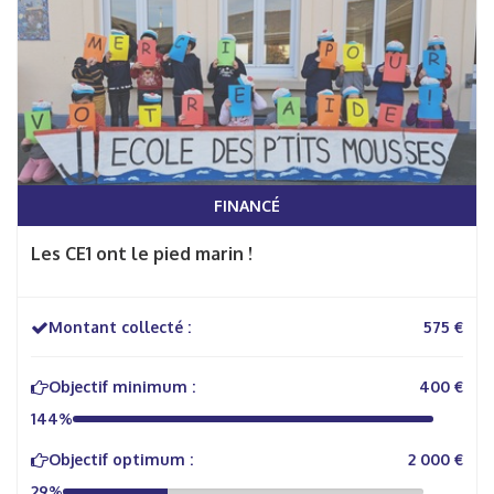
FINANCÉ
Les CE1 ont le pied marin !
Montant collecté :
575 €
Objectif minimum :
400 €
144%
Objectif optimum :
2 000 €
29%