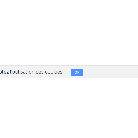
NT
FACEBOOK
LINKEDIN
INSTAGRAM
TWITTER
ez l'utilisation des cookies.
OK