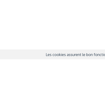
QUI SOMMES-NOUS ?
COND
D'UTIL
FONDATEURS
MENT
MÉCÈNES
POLI
PARTENAIRES
DÉCL
COURTE ECHELLE
Les cookies assurent le bon fonctio