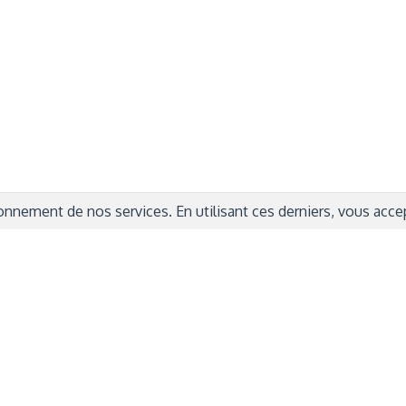
ITIONS GÉNÉRALES
CAMPAGNE DE FINANCEME
ISATION
AIRES ÉDUCATIVES (OFB)
IONS LÉGALES
AIDE ET CONTACT
TIQUE DE CONFIDENTIALITÉ
LA CHARTE
ARATION D'ACCESSIBILITÉ
nnement de nos services. En utilisant ces derniers, vous accept
© 2024 Copyright Trousse à Projets
|
Powered by
Capsens
|