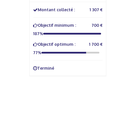
Montant collecté :
1 307 €
Objectif minimum :
700 €
187%
Objectif optimum :
1 700 €
77%
Terminé
À propos
Info