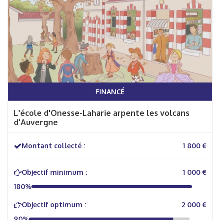
FINANCÉ
L'école d'Onesse-Laharie arpente les volcans
d'Auvergne
Montant collecté :
1 800 €
Objectif minimum :
1 000 €
180%
Objectif optimum :
2 000 €
90%