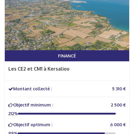
FINANCÉ
Les CE2 et CM1 à Kersaliou
Montant collecté :
5 310 €
Objectif minimum :
2 500 €
212%
Objectif optimum :
6 000 €
89%