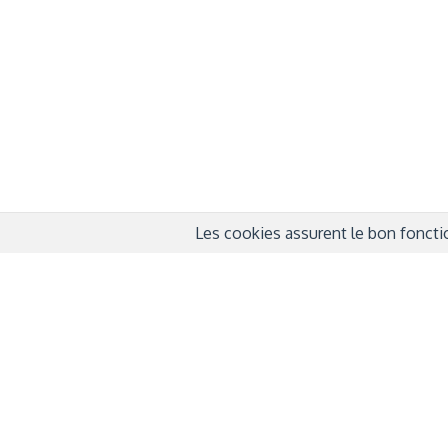
QUI SOMMES-NOUS ?
COND
D'UTIL
FONDATEURS
MENT
MÉCÈNES
POLI
PARTENAIRES
DÉCL
COURTE ECHELLE
Les cookies assurent le bon fonctio