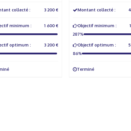
tant collecté :
3 200 €
Montant collecté :
4
ectif minimum :
1 600 €
Objectif minimum :
287%
ectif optimum :
3 200 €
Objectif optimum :
5
86%
miné
Terminé
rmations Générales
Autres