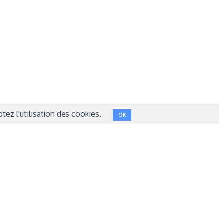
NT
FACEBOOK
LINKEDIN
INSTAGRAM
TWITTER
ez l'utilisation des cookies.
OK