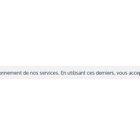
ITIONS GÉNÉRALES
CAMPAGNE DE FINANCEME
ISATION
AIRES ÉDUCATIVES (OFB)
IONS LÉGALES
AIDE ET CONTACT
TIQUE DE CONFIDENTIALITÉ
LA CHARTE
ARATION D'ACCESSIBILITÉ
nnement de nos services. En utilisant ces derniers, vous accept
© 2024 Copyright Trousse à Projets
|
Powered by
Capsens
|