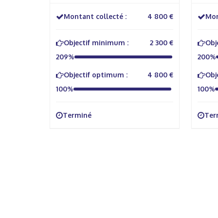
Montant collecté :
4 800 €
Mon
Objectif minimum :
2 300 €
Obj
209%
200%
Objectif optimum :
4 800 €
Obj
100%
100%
Terminé
Ter
À propos
Info