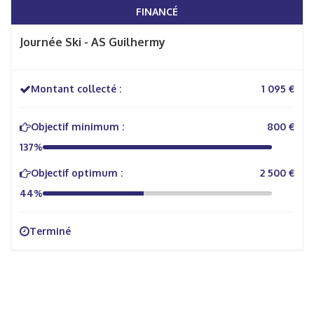
FINANCÉ
Journée Ski - AS Guilhermy
Montant collecté :
1 095 €
Objectif minimum :
800 €
137%
Objectif optimum :
2 500 €
44%
Terminé