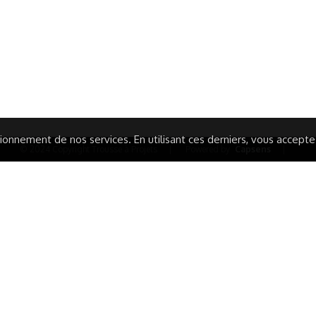
ISATION
AIRES ÉDUCATIVES (OFB)
IONS LÉGALES
AIDE ET CONTACT
TIQUE DE CONFIDENTIALITÉ
LA CHARTE
ARATION D'ACCESSIBILITÉ
onnement de nos services. En utilisant ces derniers, vous acceptez 
© 2024 Copyright Trousse à Projets
|
Powered by
Capsens
|