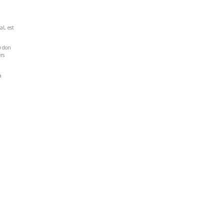
al, est
u don
rs
a
Réseaux Sociaux
NT
FACEBOOK