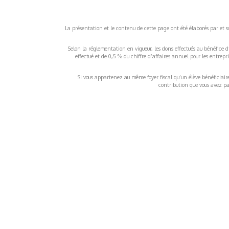
La présentation et le contenu de cette page ont été élaborés par et sou
Selon la réglementation en vigueur, les dons effectués au bénéfice d
effectué et de 0,5 % du chiffre d’affaires annuel pour les entrep
Si vous appartenez au même foyer fiscal qu’un élève bénéficiaire d
contribution que vous avez pay
À propos
Inf
QUI SOMMES-NOUS ?
COND