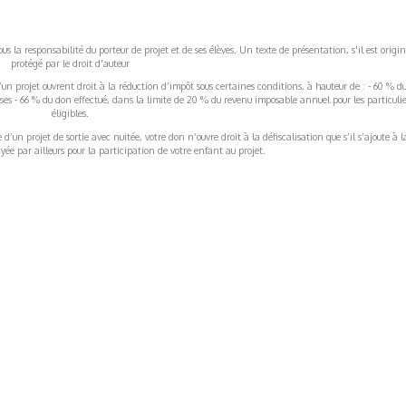
s la responsabilité du porteur de projet et de ses élèves. Un texte de présentation, s'il est origin
protégé par le droit d'auteur
’un projet ouvrent droit à la réduction d’impôt sous certaines conditions, à hauteur de : - 60 % d
rises - 66 % du don effectué, dans la limite de 20 % du revenu imposable annuel pour les particulie
éligibles.
’un projet de sortie avec nuitée, votre don n’ouvre droit à la défiscalisation que s’il s’ajoute à l
ée par ailleurs pour la participation de votre enfant au projet.
ormations Générales
Autres
ITIONS GÉNÉRALES
CAMPAGNE DE FINANCEME