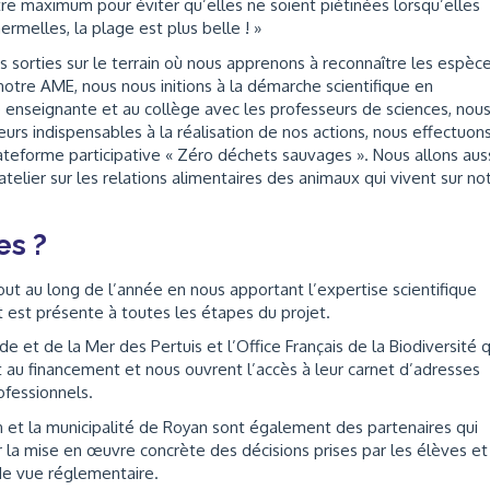
e maximum pour éviter qu’elles ne soient piétinées lorsqu’elles
rmelles, la plage est plus belle ! »
sorties sur le terrain où nous apprenons à reconnaître les espèc
otre AME, nous nous initions à la démarche scientifique en
e enseignante et au collège avec les professeurs de sciences, nou
eurs indispensables à la réalisation de nos actions, nous effectuon
ateforme participative « Zéro déchets sauvages ». Nous allons auss
atelier sur les relations alimentaires des animaux qui vivent sur no
es ?
ut au long de l’année en nous apportant l’expertise scientifique
et est présente à toutes les étapes du projet.
de et de la Mer des Pertuis et l’Office Français de la Biodiversité q
t au financement et nous ouvrent l’accès à leur carnet d’adresses
ofessionnels.
n et la municipalité de Royan sont également des partenaires qui
r la mise en œuvre concrète des décisions prises par les élèves et
t de vue réglementaire.