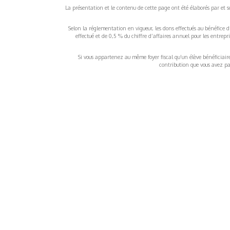
La présentation et le contenu de cette page ont été élaborés par et sou
Selon la réglementation en vigueur, les dons effectués au bénéfice d
effectué et de 0,5 % du chiffre d’affaires annuel pour les entrep
Si vous appartenez au même foyer fiscal qu’un élève bénéficiaire d
contribution que vous avez pay
À propos
Inf
QUI SOMMES-NOUS ?
COND
D'UTIL
FONDATEURS
MENT