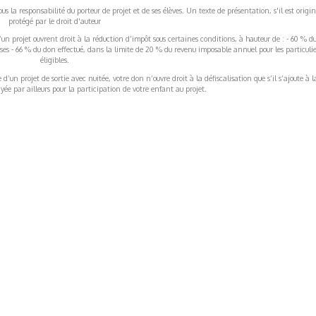
s la responsabilité du porteur de projet et de ses élèves. Un texte de présentation, s'il est origin
protégé par le droit d'auteur
’un projet ouvrent droit à la réduction d’impôt sous certaines conditions, à hauteur de : - 60 % d
rises - 66 % du don effectué, dans la limite de 20 % du revenu imposable annuel pour les particulie
éligibles.
’un projet de sortie avec nuitée, votre don n’ouvre droit à la défiscalisation que s’il s’ajoute à l
ée par ailleurs pour la participation de votre enfant au projet.
ormations Générales
Autres
ITIONS GÉNÉRALES
CAMPAGNE DE FINANCEME
ISATION
AIRES ÉDUCATIVES (OFB)
IONS LÉGALES
AIDE ET CONTACT