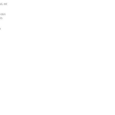
al, est
u don
rs
a
Réseaux Sociaux
NT
FACEBOOK
LINKEDIN