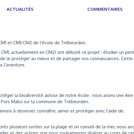
ACTUALITÉS
COMMENTAIRES
CM1 et CM1/CM2 de l'école de Trébeurden.
 CM1, actuellement en CM2) ont débuté ce projet : étudier un peti
fin de le protéger au mieux et de partager nos connaissances. Cette
s l'aventure.
éger la biodiversité autour de notre école : nous avons une Aire
de Pors Mabo sur la commune de Trébeurden.
renons à observer, connaître, aimer et protéger avec l'aide de
près plusieurs sorties sur la plage et un conseil de la mer, nous av
ier et des actions que nous souhaiterions réaliser au cours de ce