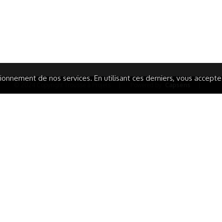
TIQUE DE CONFIDENTIALITÉ
LA CHARTE
ARATION D'ACCESSIBILITÉ
onnement de nos services. En utilisant ces derniers, vous acceptez 
© 2024 Copyright Trousse à Projets
|
Powered by
Capsens
|