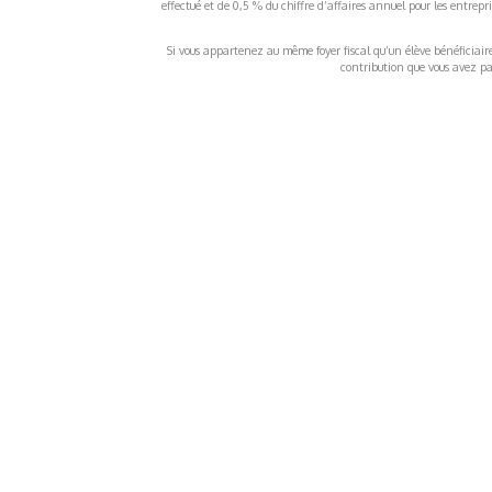
effectué et de 0,5 % du chiffre d’affaires annuel pour les entrep
Si vous appartenez au même foyer fiscal qu’un élève bénéficiaire d
contribution que vous avez pay
À propos
Inf
QUI SOMMES-NOUS ?
COND
D'UTIL
FONDATEURS
MENT
MÉCÈNES
POLI
PARTENAIRES