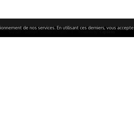
ARATION D'ACCESSIBILITÉ
onnement de nos services. En utilisant ces derniers, vous acceptez 
© 2024 Copyright Trousse à Projets
|
Powered by
Capsens
|