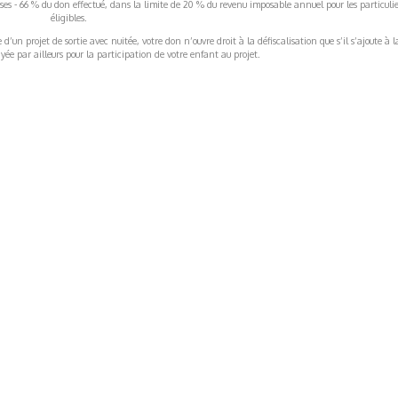
rises - 66 % du don effectué, dans la limite de 20 % du revenu imposable annuel pour les particulie
éligibles.
’un projet de sortie avec nuitée, votre don n’ouvre droit à la défiscalisation que s’il s’ajoute à l
ée par ailleurs pour la participation de votre enfant au projet.
ormations Générales
Autres
ITIONS GÉNÉRALES
CAMPAGNE DE FINANCEME
ISATION
AIRES ÉDUCATIVES (OFB)
IONS LÉGALES
AIDE ET CONTACT
TIQUE DE CONFIDENTIALITÉ
LA CHARTE