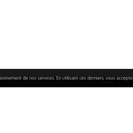
ormations Générales
Autres
ITIONS GÉNÉRALES
CAMPAGNE DE FINANCEME
ISATION
AIRES ÉDUCATIVES (OFB)
IONS LÉGALES
AIDE ET CONTACT
TIQUE DE CONFIDENTIALITÉ
LA CHARTE
ARATION D'ACCESSIBILITÉ
onnement de nos services. En utilisant ces derniers, vous acceptez 
© 2024 Copyright Trousse à Projets
|
Powered by
Capsens
|