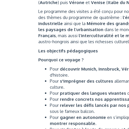
(
Autriche
) puis
Vérone
et
Venise
(
Italie du 
Le programme des visites a été conçu pour nou
des thèmes du programme de quatrième :
l’
industrielle
ainsi que la
Mémoire des grands
les paysages de l’urbanisation
dans le mo
Français
, mais aussi
l’interculturalité et le 
austro-hongrois ainsi que les richesses culture
Les objectifs pédagogiques
Pourquoi ce voyage ?
Pour
découvrir
Munich, Innsbruck, Vé
d'histoire.
Pour
s'imprégner des cultures
alleman
culture.
Pour
pratiquer des langues vivantes
d
Pour
rendre concrets nos apprentis
Pour
relever les défis lancés par nos
sous le fameux balcon.
Pour
gagner en autonomie
en s’impli
montrer responsable
.