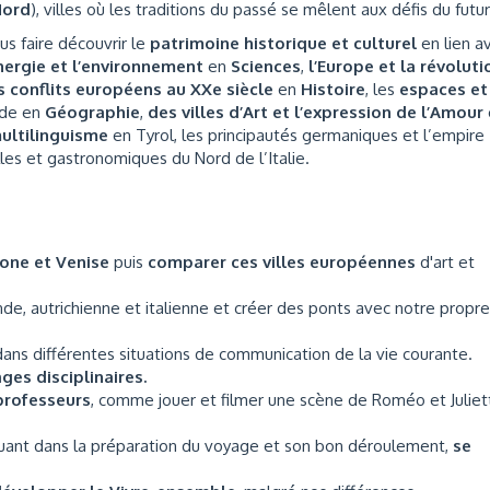
Nord
), villes où les traditions du passé se mêlent aux défis du futu
s faire découvrir le
patrimoine historique et culturel
en lien a
énergie et l’environnement
en
Sciences
,
l’Europe et la révoluti
 conflits européens au XXe siècle
en
Histoire
, les
espaces et
nde en
Géographie
,
des villes d’Art et l’expression de l’Amour
multilinguisme
en Tyrol, les principautés germaniques et l’empire
lles et gastronomiques du Nord de l’Italie.
rone et Venise
puis
comparer ces villes européennes
d'art et
de, autrichienne et italienne et créer des ponts avec notre propre
ans différentes situations de communication de la vie courante.
sages
disciplinaires.
 professeurs
, comme jouer et filmer une scène de Roméo et Juliet
quant dans la préparation du voyage et son bon déroulement,
se