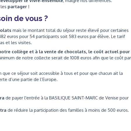
 développer le Vivre-ensemble
, malgré nos différences.
 les
partager
!
oin de vous ?
colats
mais le montant total du séjour reste élevé pour certaines
482 euros pour 54 participants soit 583 euros par élève. Le tarif
s et les visites.
otre collège et à la vente de chocolats, le coût actuel pour
 minimum de notre collecte serait de 1008 euros afin que le coût par
n que ce séjour soit accessible à tous et pour que chacun ait la
erte d’une partie de l’Europe.
tra
de payer l'entrée à la BASILIQUE SAINT-MARC de Venise pour
ttra
de réduire la participation des familles à moins de 500 euros.