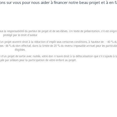
s sur vous pour nous aider à financer notre beau projet et à en f
s la responsabilité du porteur de projet et de ses élèves. Un texte de présentation, s'il est origin
protégé par le droit d'auteur
’un projet ouvrent droit à la réduction d’impôt sous certaines conditions, à hauteur de : - 60 % d
rises - 66 % du don effectué, dans la limite de 20 % du revenu imposable annuel pour les particulie
éligibles.
’un projet de sortie avec nuitée, votre don n’ouvre droit à la défiscalisation que s’il s’ajoute à l
ée par ailleurs pour la participation de votre enfant au projet.