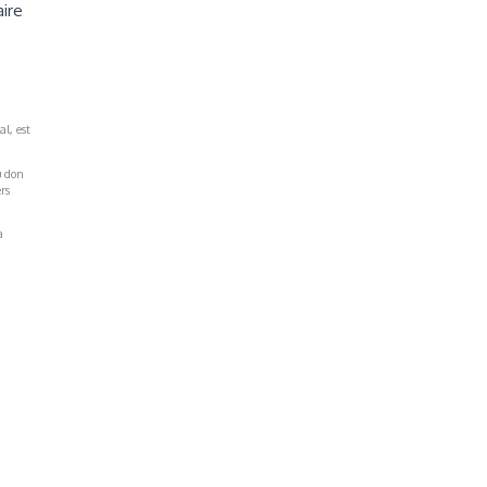
aire
al, est
u don
rs
a