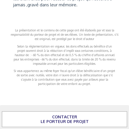
jamais ,gravé dans leur mémoire.
La présentation et le contenu de cette page ont été élaborés par et sous la
responsabilité du porteur de projet et de ses élèves. Un texte de présentation, s'il
est original, est protégé par le droit d'auteur
Selon la réglementation en vigueur, les dons effectués au bénéfice d’un
projet ouvrent droit à la réduction d’impôt sous certaines conditions, à
hauteur de : - 60 % du don effectué et de 0,5 % du chiffre d’affaires annuel
pour les entreprises - 66 % du don effectué, dans la limite de 20 % du revenu
imposable annuel pour les particuliers éligibles.
Si vous appartenez au même foyer fiscal qu’un élève bénéficiaire d’un projet
de sortie avec nuitée, votre don n’ouvre droit à la défiscalisation que s’il
s’ajoute à la contribution que vous avez payée par ailleurs pour la
participation de votre enfant au projet.
CONTACTER
LE PORTEUR DE PROJET