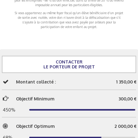
pour les entreprises - 66 % du don effectué, dans la limite de 20 % du revenu
imposable annuel pour les particuliers éligibles.
Si vous appartenez au même foyer fiscal qu’un élève bénéficiaire d’un projet
de sortie avec nuitée, votre don n’ouvre droit à la défiscalisation que s’il
s’ajoute à la contribution que vous avez payée par ailleurs pour la
participation de votre enfant au projet.
CONTACTER
LE PORTEUR DE PROJET
Montant collecté :
1 350,00 €
Objectif Minimum
300,00 €
450%
Objectif Optimum
2 000,00 €
68%