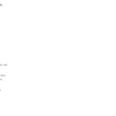
s.
al, est
u don
rs
a