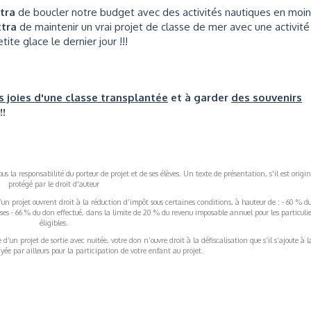
ttra
de boucler notre budget avec des activités nautiques en moin
ttra
de maintenir un vrai projet de classe de mer avec une activité
te glace le dernier jour !!!
s joies d'une classe transplantée
et à garder
des souvenirs
!!
s la responsabilité du porteur de projet et de ses élèves. Un texte de présentation, s'il est origin
protégé par le droit d'auteur
’un projet ouvrent droit à la réduction d’impôt sous certaines conditions, à hauteur de : - 60 % d
rises - 66 % du don effectué, dans la limite de 20 % du revenu imposable annuel pour les particulie
éligibles.
’un projet de sortie avec nuitée, votre don n’ouvre droit à la défiscalisation que s’il s’ajoute à l
ée par ailleurs pour la participation de votre enfant au projet.