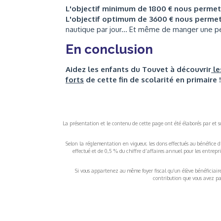
L'objectif minimum de 1800 € nous perme
L'objectif optimum de 3600 € nous perme
nautique par jour... Et même de manger une peti
En conclusion
Aidez les enfants du Touvet à découvrir
le
forts
de cette fin de scolarité en primaire !
La présentation et le contenu de cette page ont été élaborés par et sou
Selon la réglementation en vigueur, les dons effectués au bénéfice d
effectué et de 0,5 % du chiffre d’affaires annuel pour les entrep
Si vous appartenez au même foyer fiscal qu’un élève bénéficiaire d
contribution que vous avez pay