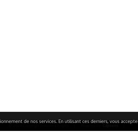
ormations Générales
Autres
ITIONS GÉNÉRALES
CAMPAGNE DE FINANCEME
ISATION
AIRES ÉDUCATIVES (OFB)
IONS LÉGALES
AIDE ET CONTACT
TIQUE DE CONFIDENTIALITÉ
LA CHARTE
ARATION D'ACCESSIBILITÉ
onnement de nos services. En utilisant ces derniers, vous acceptez 
© 2024 Copyright Trousse à Projets
|
Powered by
Capsens
|