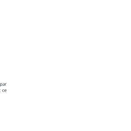
 par
t ce