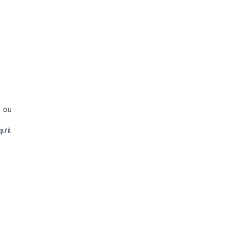
1 ou
u'il