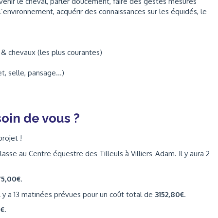
venir le cheval, parler doucement, faire des gestes mesurés
e l’environnement, acquérir des connaissances sur les équidés, le
& chevaux (les plus courantes)
let, selle, pansage…)
oin de vous ?
rojet !
asse au Centre équestre des Tilleuls à Villiers-Adam. Il y aura 2
75,00€
.
l y a 13 matinées prévues pour un coût total de
3152,80€
.
0€
.