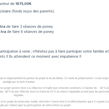
hauteur de
1875,00€
.
olaire (fonds reçus des parents).
ttra
de faire 3 séances de poney
ttra
de faire 6 séances de poney
cipation à venir ; n'hésitez pas à faire participer votre famille et
ants !! Ils attendent ce moment avec impatience !!
s la responsabilité du porteur de projet et de ses élèves. Un texte de présentation, s'il est origin
protégé par le droit d'auteur
’un projet ouvrent droit à la réduction d’impôt sous certaines conditions, à hauteur de : - 60 % d
rises - 66 % du don effectué, dans la limite de 20 % du revenu imposable annuel pour les particulie
éligibles.
’un projet de sortie avec nuitée, votre don n’ouvre droit à la défiscalisation que s’il s’ajoute à l
ée par ailleurs pour la participation de votre enfant au projet.