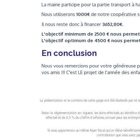
La mairie participe pour la partie transport à 
Nous utiliserons
1000€
de notre coopérative sc
Il nous reste donc à financer
3652,80€
.
L'objectif minimum de 2500 € nous perme
L'objectif optimum de 4500 € nous perme
En conclusion
Nous vous remercions pour votre généreuse parti
vos amis !!! C'est LE projet de l'année des enf
La présentation et le contenu de cette page ont été élaborés par et sou
Selon la réglementation en vigueur, les dons effectués au bénéfice d
effectué et de 0,5 % du chiffre d’affaires annuel pour les entrep
Si vous appartenez au même foyer fiscal qu’un élève bénéficiaire d
contribution que vous avez pay