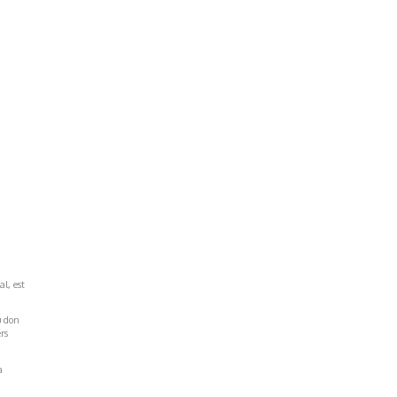
al, est
u don
rs
a