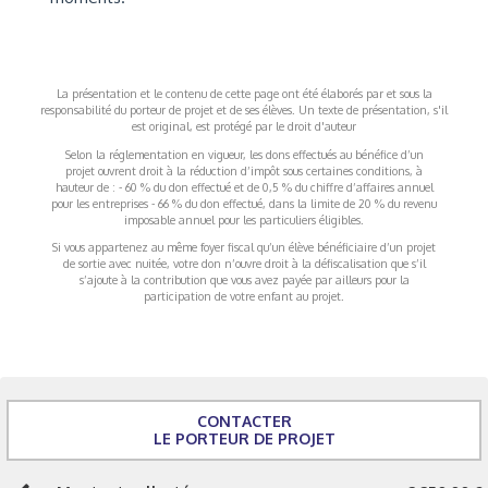
La présentation et le contenu de cette page ont été élaborés par et sous la
responsabilité du porteur de projet et de ses élèves. Un texte de présentation, s'il
est original, est protégé par le droit d'auteur
Selon la réglementation en vigueur, les dons effectués au bénéfice d’un
projet ouvrent droit à la réduction d’impôt sous certaines conditions, à
hauteur de : - 60 % du don effectué et de 0,5 % du chiffre d’affaires annuel
pour les entreprises - 66 % du don effectué, dans la limite de 20 % du revenu
imposable annuel pour les particuliers éligibles.
Si vous appartenez au même foyer fiscal qu’un élève bénéficiaire d’un projet
de sortie avec nuitée, votre don n’ouvre droit à la défiscalisation que s’il
s’ajoute à la contribution que vous avez payée par ailleurs pour la
participation de votre enfant au projet.
CONTACTER
LE PORTEUR DE PROJET